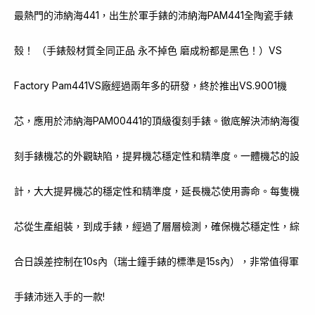
最熱門的沛納海441，出生於軍手錶的沛納海PAM441全陶瓷手錶
殼！ （手錶殼材質全同正品 永不掉色 磨成粉都是黑色！）VS
Factory Pam441VS廠經過兩年多的研發，終於推出VS.9001機
芯，應用於沛納海PAM00441的頂級復刻手錶。徹底解決沛納海復
刻手錶機芯的外觀缺陷，提昇機芯穩定性和精準度。一體機芯的設
計，大大提昇機芯的穩定性和精準度，延長機芯使用壽命。每隻機
芯從生產組裝，到成手錶，經過了層層檢測，確保機芯穩定性，綜
合日誤差控制在10s內（瑞士鐘手錶的標準是15s內），非常值得軍
手錶沛迷入手的一款!