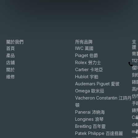
關於我們
所有品牌
支
援
首頁
IWC 萬國
需
產品
Piaget 伯爵
11
店鋪
Rolex 勞力士
復
3
關於
Cartier 卡地亞
刻
維修
Hublot 宇舶
錶
Audemars Piguet 愛彼
高
Omega 歐米茄
仿
Vacheron Constantin 江詩丹
手
頓
錶
Panerai 沛納海
Ca
Longines 浪琴
de
Breitling 百年靈
ma
Patek Philippe 百達翡麗