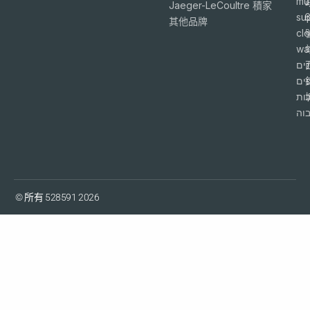
mu
Jaeger-LeCoultre 積家
su
6
其他品牌
cl
wa
ים
פים
ות
וה
© 所有 528591 2026