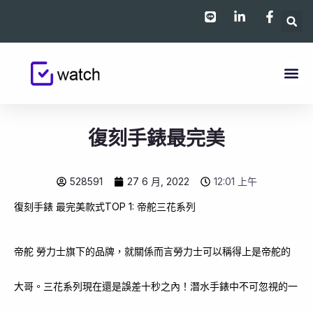
跳
至
主
要
內
容
復刻手錶最完美
528591
27 6 月, 2022
12:01 上午
復刻手錶 最完美款式TOP 1: 帝舵三花系列
帝舵 勞力士旗下的品牌，就關係而言勞力士可以稱得上是帝舵的
大哥。三花系列現在還是誤差十秒之內！潛水手錶中不可忽視的一