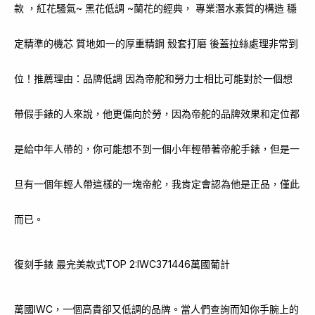
款 ，紅花騷氣~ 黑花低調 ~蘭花的經典， 專業潛水素質的構造 穩
定精準的機芯 質地如一的厚重精鋼 殼套打磨 後蓋拉絲處理非常到
位！推薦理由：品牌低調 因為帝舵和勞力士相比可能對於一個想
帶假手錶的人來說，他更偏向於勞，因為帝舵的品牌效果和定位都
是給中年人帶的，你可能想不到一個小年輕帶著帝舵手錶，但是一
旦有一個年輕人帶這樣的一塊帝舵，我肯定會認為他是正品，僅此
而已。
復刻手錶 最完美款式TOP 2:IWC371446萬國葡計
萬國IWC，一個高貴卻又低調的品牌。當人們查詢而知你手腕上的