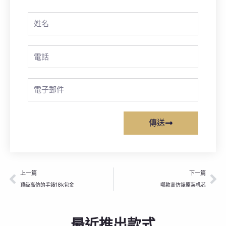
Full
Name
Phone
Email
傳送
上一頁
下
上一篇
下一篇
顶级高仿的手錶18k包金
哪款高仿錶原装机芯
最近推出款式