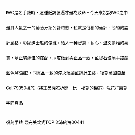
IWC是名手錶時，這種低調裝逼才最為致命。今天來說說IWC之中
最具人氣之一的葡萄牙系列計時款，也就是俗稱的葡計。簡約的設
計風格，彰顯紳士般的儒雅，給人一種智慧、耐心、溫文爾雅的氣
質，是正裝絕佳的搭配。厚度做到與正品一致，藍寶石玻璃手錶鏡
藍色AR鍍膜，同真品一致的淬火燒製藍鋼針工藝，復刻萬國自產
Cal.79350機芯（將正品機芯拆開一比一複刻的機芯）洗花打磨刻
字同真品！
復刻手錶 最完美款式TOP 3:沛納海00441