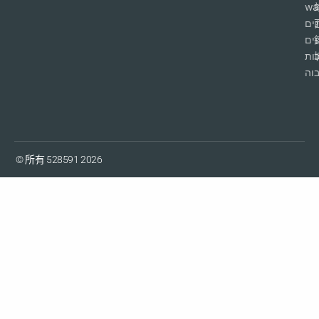
wa
ים
פים
ות
וה
© 所有 528591 2026