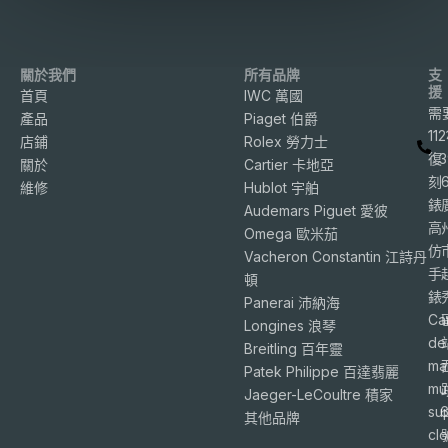
關於我們
所有品牌
支
援
首頁
IWC 萬國
需
產品
Piaget 伯爵
11
店鋪
Rolex 勞力士
復
3
關於
Cartier 卡地亞
刻
維修
Hublot 宇舶
錶
Audemars Piguet 愛彼
高
Omega 歐米茄
仿
Vacheron Constantin 江詩丹
手
頓
錶
Panerai 沛納海
Ca
Longines 浪琴
de
Breitling 百年靈
ma
Patek Philippe 百達翡麗
mu
Jaeger-LeCoultre 積家
su
6
其他品牌
cl