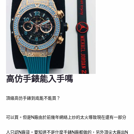
高仿手錶能入手嗎
頂級高仿手錶到底能不能買？
可以買。但是N廠由於前幾年網絡上炒的太火導致現在還有一部分
人只認N廠貨。要知道不是什麼手錶N廠都做的，另外頂尖大廠出N