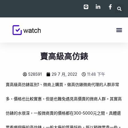
跳
至
主
要
內
容
賣高級高仿錶
528591
29 7 月, 2022
11:48 下午
賣高級高仿錶區別1、微商上購買，做高仿錶微商代理的人群非常
多，價格也比較實惠，但是也難免遇見高價賣的微商人群。其實高
仿錶的水很深，一般微商賣的價格都在300-5000元之間，具體還
要看哪個廠的高仿錶，一般大廠的質量好些，所以稍微要貴一些。