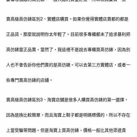
賣高級高仿錶區別2、實體店購買。如果你覺得實體店賣都的都是
正品貨，那麼就說明你太年輕了。目前很多專櫃都未了追求暴利把
高仿錶當正品賣，當然了，我這裡不是說去專櫃買高仿錶，因為別
人也不會告訴你他們賣的是高仿錶。可以去第三方實體店，或者一
些專門賣高仿錶的店鋪。
賣高級高仿錶區別3、淘寶店舖是很多人購買高仿錶的第一選擇，
因為退換比較簡單，而且淘寶上鞋子都是明碼標價的，所以不存在
上當受騙等問題。但是淘寶上買高仿錶，價格一般比其他渠道貴