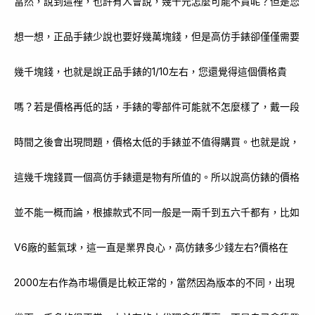
當然，說到這裡，也許有人會說，幾千元怎麼可能不貴呢？但是您
想一想，正品手錶少說也要好幾萬塊錢，但是高仿手錶卻僅僅需要
幾千塊錢，也就是說正品手錶的1/10左右，您還覺得這個價格貴
嗎？若是價格再低的話，手錶的零部件可能就不怎麼樣了，戴一段
時間之後會出現問題，價格太低的手錶並不值得購買。也就是說，
這幾千塊錢買一個高仿手錶還是物有所值的。所以說高仿錶的價格
並不能一概而論，根據款式不同一般是一兩千到五六千都有，比如
V6廠的藍氣球，這一直是業界良心，高仿錶多少錢左右?價格在
2000左右作為市場價是比較正常的，當然因為版本的不同，出現