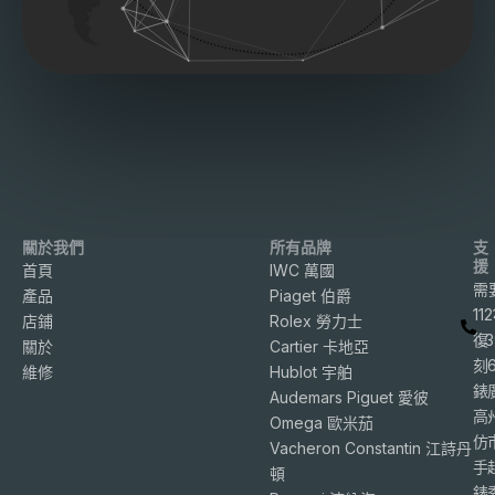
關於我們
所有品牌
支
援
首頁
IWC 萬國
需
產品
Piaget 伯爵
11
店鋪
Rolex 勞力士
復
3
關於
Cartier 卡地亞
刻
維修
Hublot 宇舶
錶
Audemars Piguet 愛彼
高
Omega 歐米茄
仿
Vacheron Constantin 江詩丹
手
頓
錶