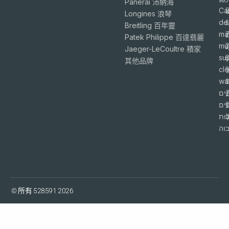
Panerai 沛納海
Ca
Longines 浪琴
de
Breitling 百年靈
ma
Patek Philippe 百達翡麗
mu
Jaeger-LeCoultre 積家
su
6
其他品牌
cl
wa
ים
פים
ות
וה
© 所有 528591 2026