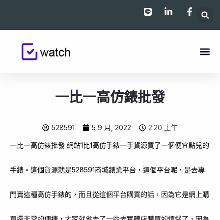
跳
至
主
要
內
容
一比一高仿錶批發
528591
5 9 月, 2022
2:20 上午
一比一高仿錶批發 網站1比1高仿手錶一手貨源買了一個便宜點兒的
手錶。這個貨源就是528591商城錶業平台，這個平台呢，是去專
門賣這種高仿手錶的，而且從這個平台購買的話，因為它是網上購
買還非常的便捷，大家就省去了一些去實體店購買的煩惱了，因為