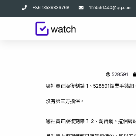
跳
+86 13539836768
1124591440@qq.com
至
主
要
內
容
528591
哪裡買正版復刻錶 1、528591錶業手
沒有第三方擔保。
哪裡買正版復刻錶？ 2、淘寶網。這個網