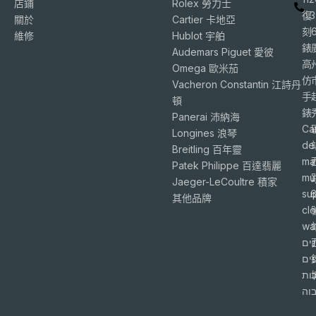
店鋪
Rolex 勞力士
復
3
關於
Cartier 卡地亞
刻
維修
Hublot 宇舶
錶
Audemars Piguet 愛彼
高
Omega 歐米茄
仿
Vacheron Constantin 江詩丹
手
頓
錶
Panerai 沛納海
Ca
Longines 浪琴
de
Breitling 百年靈
ma
Patek Philippe 百達翡麗
mu
Jaeger-LeCoultre 積家
su
6
其他品牌
cl
wa
ים
פים
ות
וה