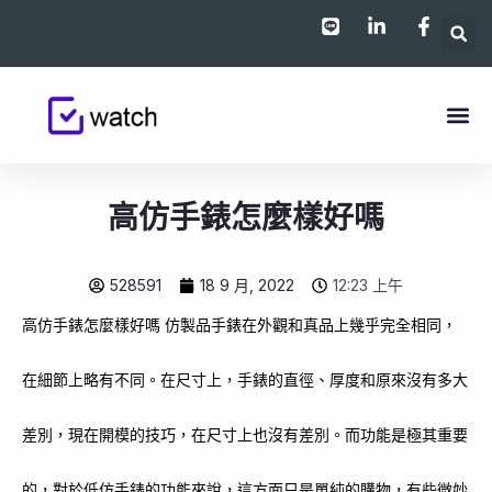
跳
至
主
要
內
容
高仿手錶怎麼樣好嗎
528591
18 9 月, 2022
12:23 上午
高仿手錶怎麼樣好嗎 仿製品手錶在外觀和真品上幾乎完全相同，
在細節上略有不同。在尺寸上，手錶的直徑、厚度和原來沒有多大
差別，現在開模的技巧，在尺寸上也沒有差別。而功能是極其重要
的，對於低仿手錶的功能來說，這方面只是單純的購物，有些微妙