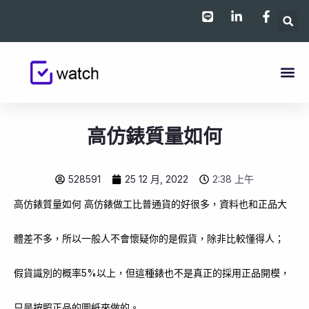
跳
至
主
要
內
容
高仿錶質量如何
528591
25 12 月, 2022
2:38 上午
高仿錶質量如何 高仿錶做工比普通貨的好很多，資料也和正品大
體差不多，所以一般人不會懷疑你的是假貨，除非比較懂得人；
假貨識別的概率5%以上，但這種錶也不是真正的採用正品開模，
只是按照正品的圖紙來做的。