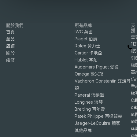
關於我們
所有品牌
支
援
首頁
IWC 萬國
需
產品
Piaget 伯爵
11
店鋪
Rolex 勞力士
復
3
關於
Cartier 卡地亞
刻
維修
Hublot 宇舶
錶
Audemars Piguet 愛彼
高
Omega 歐米茄
仿
Vacheron Constantin 江詩丹
手
頓
錶
Panerai 沛納海
Ca
Longines 浪琴
de
Breitling 百年靈
ma
Patek Philippe 百達翡麗
mu
Jaeger-LeCoultre 積家
su
6
其他品牌
cl