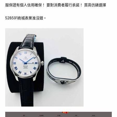
服保證有個人信用確保！ 要對消費者履行承諾！ 買高仿錶選擇
528591商城表業准沒錯。