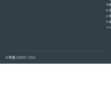
wa
ים
פים
ות
וה
© 所有 528591 2026