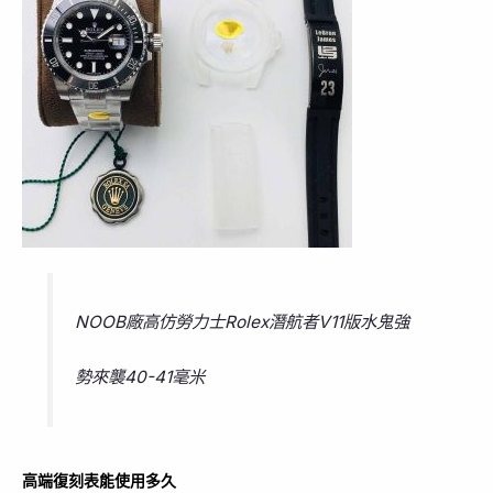
NOOB廠高仿勞力士Rolex潛航者V11版水鬼強
勢來襲40-41毫米
高端復刻表能使用多久