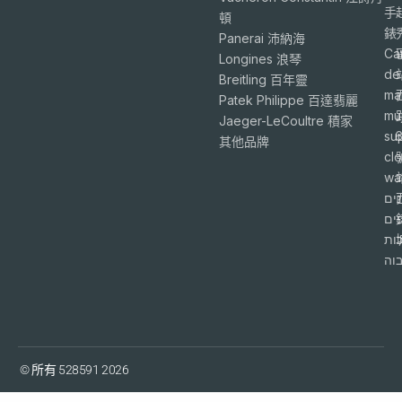
手
頓
錶
Panerai 沛納海
Ca
Longines 浪琴
de
Breitling 百年靈
ma
Patek Philippe 百達翡麗
mu
Jaeger-LeCoultre 積家
su
6
其他品牌
cl
wa
ים
פים
ות
וה
© 所有 528591 2026