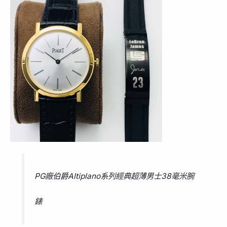
PG廠伯爵Altiplano系列經典超薄男士38毫米腕
錶