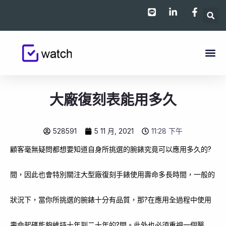
跳
至
主
要
內
容
大廠復刻表能用多久
528591
5 11 月, 2021
11:28 下午
顧客毫無疑問都想要知道自身所挑選的腕錶究竟可以應用多久的?
間，因此也會特別關注大型廠復刻手錶使用壽命多長時間，一般的
狀況下，當你所挑選的腕錶十分有品質，那?在應用全過程中使用
壽命起碼能夠維持十年到二十年的?間。此外也必須重視一個醫