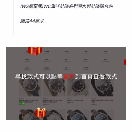
IWS廠萬國IWC海洋計時系列潛水與計時融合的
腕錶44毫米