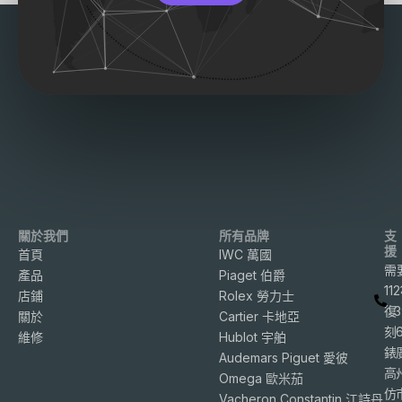
關於我們
所有品牌
支
援
首頁
IWC 萬國
需
產品
Piaget 伯爵
11
店鋪
Rolex 勞力士
復
3
關於
Cartier 卡地亞
刻
維修
Hublot 宇舶
錶
Audemars Piguet 愛彼
高
Omega 歐米茄
仿
Vacheron Constantin 江詩丹