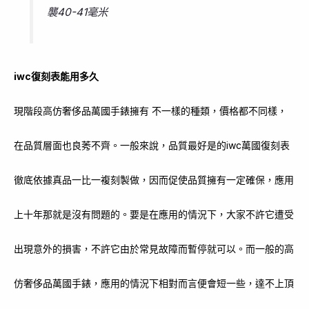
襲40-41毫米
iwc復刻表能用多久
現階段高仿奢侈品萬國手錶擁有 不一樣的種類，價格都不同樣，
在品質層面也良莠不齊。一般來說，品質最好是的iwc萬國復刻表
徹底依據真品一比一複刻製做，因而促使品質擁有一定確保，應用
上十年那就是沒有問題的。要是在應用的情況下，大家不許它遭受
出現意外的損害，不許它由於常見故障而暫停就可以。而一般的高
仿奢侈品萬國手錶，應用的情況下相對而言便會短一些，達不上頂