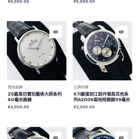
¥
5,000.00
¥
5,000.00
其他品牌
江詩丹頓
ZS廠高仿寶珀藝術大師系列
K11廠復刻江詩丹頓馬耳他系
40毫米腕錶
列42005兩地時腕錶39毫米
¥
3,000.00
¥
3,200.00