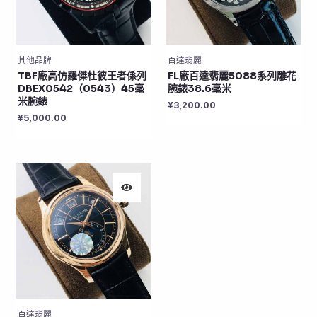
其他品牌
百達翡麗
TBF廠高仿羅傑杜彼王者係列
FL廠百達翡麗5088系列雕花
DBEX0542（0543）45毫
腕錶38.6毫米
米腕錶
¥
3,200.00
¥
5,000.00
百達翡麗