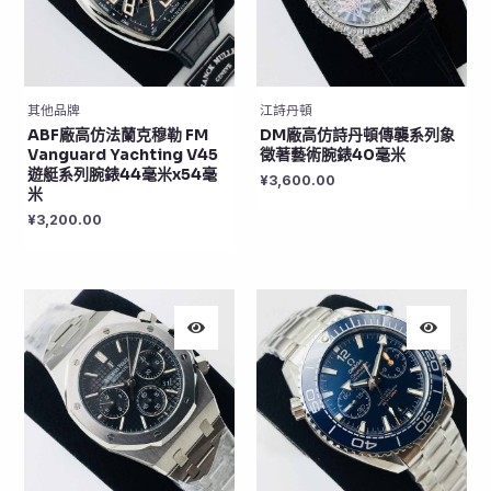
其他品牌
江詩丹頓
ABF廠高仿法蘭克穆勒 FM
DM廠高仿詩丹頓傳襲系列象
Vanguard Yachting V45
徵著藝術腕錶40毫米
遊艇系列腕錶44毫米x54毫
¥
3,600.00
米
¥
3,200.00