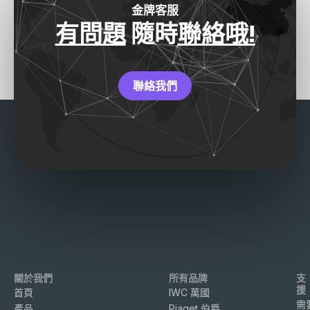
金牌客服
有問題
隨時
聯絡哦!
聯絡我們
關於我們
所有品牌
支
援
首頁
IWC 萬國
需
產品
Piaget 伯爵