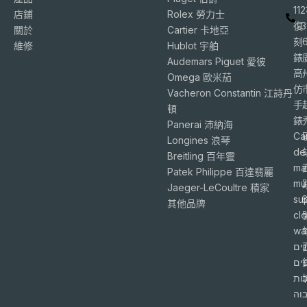
11
店鋪
Rolex 勞力士
復
3
關於
Cartier 卡地亞
刻
維修
Hublot 宇舶
錶
Audemars Piguet 愛彼
高
Omega 歐米茄
仿
Vacheron Constantin 江詩丹
手
頓
錶
Panerai 沛納海
Ca
Longines 浪琴
de
Breitling 百年靈
ma
Patek Philippe 百達翡麗
mu
Jaeger-LeCoultre 積家
su
6
其他品牌
cl
wa
ים
פים
ות
וה