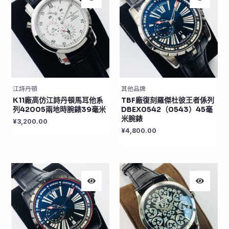
江詩丹頓
其他品牌
K11廠高仿江詩丹頓馬耳他系
TBF廠復刻羅傑杜彼王者係列
列42005兩地時腕錶39毫米
DBEX0542（0543）45毫
米腕錶
¥
3,200.00
¥
4,800.00