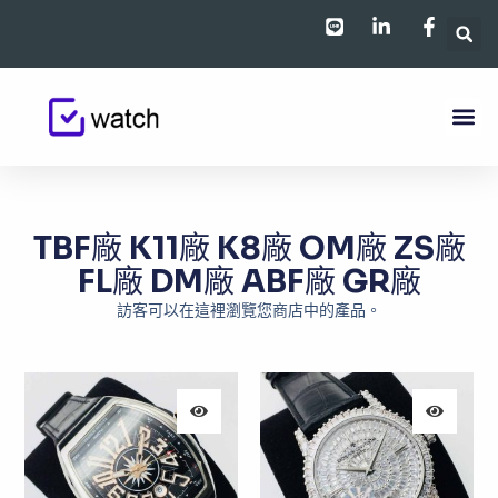
跳
至
主
要
內
容
TBF廠 K11廠 K8廠 OM廠 ZS廠
FL廠 DM廠 ABF廠 GR廠
訪客可以在這裡瀏覽您商店中的產品。