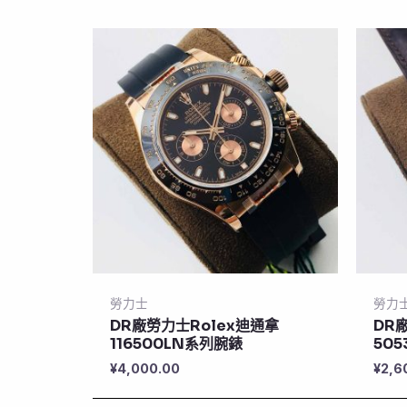
勞力士
勞力
DR廠勞力士Rolex迪通拿
DR
116500LN系列腕錶
50
¥
4,000.00
¥
2,6