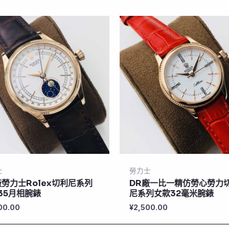
士
勞力士
廠勞力士Rolex切利尼系列
DR廠一比一精仿勞心勞力
535月相腕錶
尼系列女款32毫米腕錶
00.00
¥
2,500.00