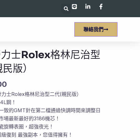
聯絡我們
勞力士Rolex格林尼治型
親民版）
00
勞力士Rolex格林尼治型二代(親民版）
4L鋼！
一致的GMT針在第二檔通過快調時間來調整日
市場最新最好的3186機芯！
瓷旋轉表圈，超強夜光！
 超級復刻 最強副本，您值得擁有！