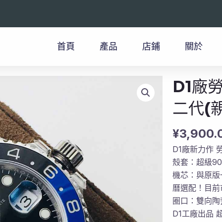
首頁
產品
店鋪
關於
D1廠
二代(
¥
3,900.
D1廠新力作 
殼套：超級90
機芯：與原版
曆選配！目前
圈口：雙向陶
D1工廠出品