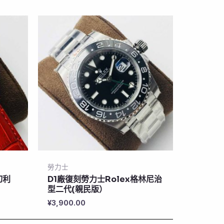
勞力士
切利
D1廠復刻勞力士Rolex格林尼治
型二代(親民版）
¥
3,900.00