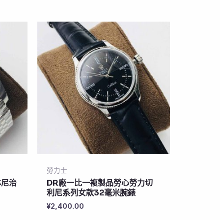
勞力士
林尼治
DR廠一比一複製品勞心勞力切
利尼系列女款32毫米腕錶
¥
2,400.00