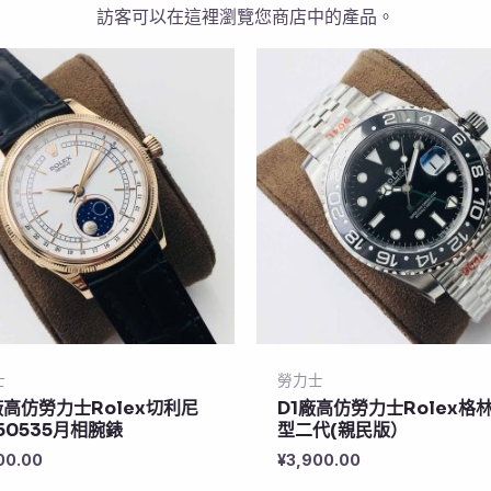
訪客可以在這裡瀏覽您商店中的產品。
士
勞力士
廠高仿勞力士Rolex切利尼
D1廠高仿勞力士Rolex格
50535月相腕錶
型二代(親民版）
00.00
¥
3,900.00