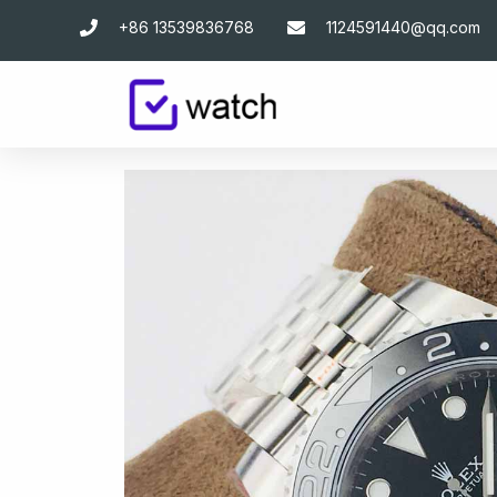
跳
+86 13539836768
1124591440@qq.com
至
主
要
內
容