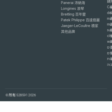
錶
Panerai 沛納海
Ca
Longines 浪琴
de
Breitling 百年靈
ma
Patek Philippe 百達翡麗
mu
Jaeger-LeCoultre 積家
su
6
其他品牌
cl
wa
ים
פים
ות
וה
© 所有 528591 2026