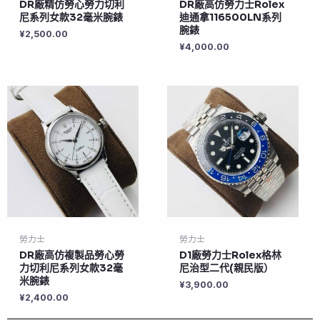
DR廠精仿勞心勞力切利
DR廠高仿勞力士Rolex
尼系列女款32毫米腕錶
迪通拿116500LN系列
腕錶
¥
2,500.00
¥
4,000.00
勞力士
勞力士
DR廠高仿複製品勞心勞
D1廠勞力士Rolex格林
力切利尼系列女款32毫
尼治型二代(親民版）
米腕錶
¥
3,900.00
¥
2,400.00