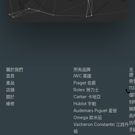
關於我們
所有品牌
支
援
首頁
IWC 萬國
需
產品
Piaget 伯爵
11
店鋪
Rolex 勞力士
復
3
關於
Cartier 卡地亞
刻
維修
Hublot 宇舶
錶
Audemars Piguet 愛彼
高
Omega 歐米茄
仿
Vacheron Constantin 江詩丹
手
頓