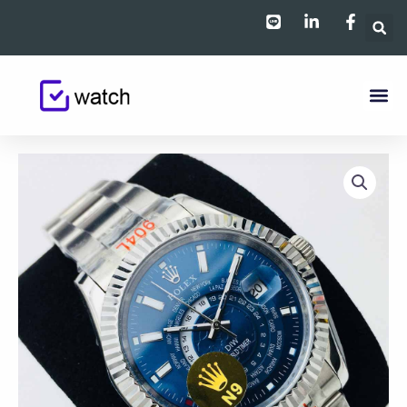
跳
至
主
要
內
容