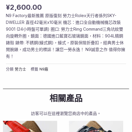
¥
2,600.00
N9 Factory最新推薦 原版復刻 勞力士Rolex天行者係列SKY-
DWELLER 直徑42毫米x10毫米 機芯：進口全自動機械機芯改裝
9001 (24小時盤可單調) 圈口: 勞力士Ring Command三角坑紋雙
向旋轉外圈，鏡面：德國進口藍寶石玻璃鏡面，材料：904L精鋼
錶殼 錶帶: 不銹鋼(蠔式鋼)，蠔式，原裝保險折疊扣，經典男士休
閒腕錶，成功男士的標誌！讓您一勞永逸！ N9誠意之作 值得你擁
有！
分類
勞力士
標籤
N9廠
相關產品
訪客可以在這裡瀏覽您商店中的產品。