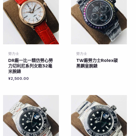
勞力士
勞力士
DR廠一比一精仿勞心勞
TW廠勞力士Rolex碳
力切利尼系列女款32毫
黑鋼皇腕錶
米腕錶
¥
2,500.00