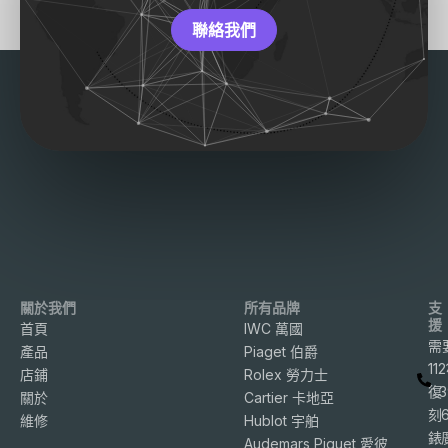
聯絡我們
關於我們
所有品牌
支
援
首頁
IWC 萬國
需
產品
Piaget 伯爵
11
店鋪
Rolex 勞力士
復
3
關於
Cartier 卡地亞
刻
維修
Hublot 宇舶
錶
Audemars Piguet 愛彼