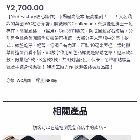
¥
2,700.00
【NRS Factory匠心鉅作】市場最高版本 最高複刻！ ！ ！大名鼎
鼎的萬國IWC柏濤菲諾，腕錶界的Gentleman，永遠像個紳士一般
存在，簡潔風格，（採用）Cai.35111機芯，防眩目藍寶石玻璃，分
別黑色棕色美洲鱷魚皮錶帶可挑選，大部分男人理想中的表！款
式：錶盤乾淨、輕薄、低調且有內涵。正裝40毫米表徑，鍍銠柳
葉針造型百看不膩，60數字位用紅色凸顯更是點睛之筆！經典款4
款、限量版2款，K金款3款、共9款搭配色，保卡、吊牌和貼標型
號及手錶身份編號！ NRS工廠力作 歡迎各路表友品鑑！
分類
IWC萬國
標籤
NRS廠
相關產品
訪客可以在這裡瀏覽您商店中的產品。