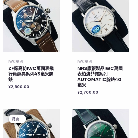
IWC萬國
IWC萬國
ZF廠高仿IWC萬國表飛
NRS廠複製品IWC萬國
行員經典系列43毫米腕
表柏濤菲諾系列
錶
AUTOMATIC腕錶40
毫米
¥
2,800.00
¥
2,700.00
特賣！
特賣！