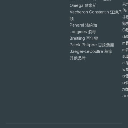
高
Omega 歐米茄
仿
Vacheron Constantin 江詩丹
手
頓
錶
Panerai 沛納海
Ca
Longines 浪琴
de
Breitling 百年靈
ma
Patek Philippe 百達翡麗
mu
Jaeger-LeCoultre 積家
su
6
其他品牌
cl
wa
ים
פים
ות
וה