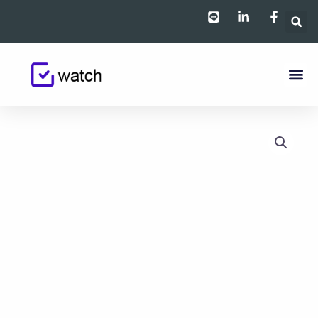
跳
至
主
要
內
容