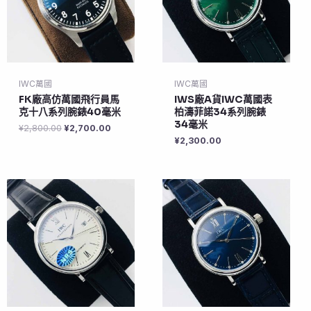
IWC萬國
IWC萬國
FK廠高仿萬國飛行員馬
IWS廠A貨IWC萬國表
克十八系列腕錶40毫米
柏濤菲諾34系列腕錶
34毫米
¥
2,800.00
¥
2,700.00
¥
2,300.00