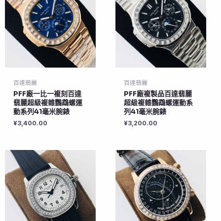
百達翡麗
百達翡麗
PFF廠一比一複刻百達
PFF廠複製品百達翡麗
翡麗超級複雜鸚鵡螺運
超級複雜鸚鵡螺運動系
動系列41毫米腕錶
列41毫米腕錶
¥
3,400.00
¥
3,200.00