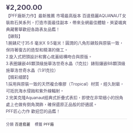
¥
2,200.00
【PFF廠新力作】最新推薦 市場最高版本 百達翡麗AQUANAUT女
裝款石英系列，打造市面最佳副本，帶來全網最佳體驗，英姿颯爽
典藏奢華歡迎各路表友品鑑！
【錶殼】
1.腕錶尺寸35.6 毫米X 9.5毫米！圓潤的八角形錶殼與原裝一致，
保持著復古的造型和精湛的做工。
2.旋入式把頭設計和實心底蓋結構吻合與原版。
3.表圈鑲嵌46顆頂級施華洛世奇水晶（1克拉）錶殼鑲嵌88顆頂級
施華洛世奇水晶（1.91克拉）
【精彩細節】
1.採用與原裝一致的天然複合橡膠（Tropical）材質，經久耐磨，
可抵抗海水侵蝕和紫外線輻射。
2.完美克隆Aquanaut經典式折疊式表扣，即使在非常細小的拐角
處上也做有倒角潤飾，確保還原正品般的舒適感。
PFF匠心力作 歡迎您的品鑑！
分類
百達翡麗
標籤
PFF廠