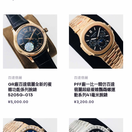
百達翡麗
百達翡麗
GR廠百達翡麗全新的複
PFF廠一比一精仿百達
雜功能係列腕錶
翡麗超級複雜鸚鵡螺運
5205G-013
動系列41毫米腕錶
¥
5,000.00
¥
3,200.00