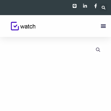
跳
至
主
要
內
容