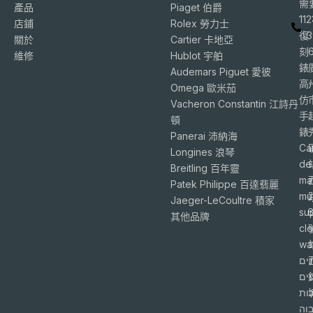
需
產品
Piaget 伯爵
11
店鋪
Rolex 勞力士
復
3
關於
Cartier 卡地亞
刻
維修
Hublot 宇舶
錶
Audemars Piguet 愛彼
高
Omega 歐米茄
仿
Vacheron Constantin 江詩丹
手
頓
錶
Panerai 沛納海
Ca
Longines 浪琴
de
Breitling 百年靈
ma
Patek Philippe 百達翡麗
mu
Jaeger-LeCoultre 積家
su
6
其他品牌
cl
wa
ים
פים
ות
וה