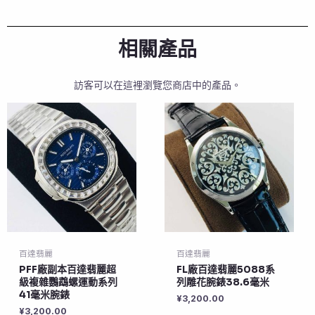
相關產品
訪客可以在這裡瀏覽您商店中的產品。
百達翡麗
百達翡麗
PFF廠副本百達翡麗超
FL廠百達翡麗5088系
級複雜鸚鵡螺運動系列
列雕花腕錶38.6毫米
41毫米腕錶
¥
3,200.00
¥
3,200.00