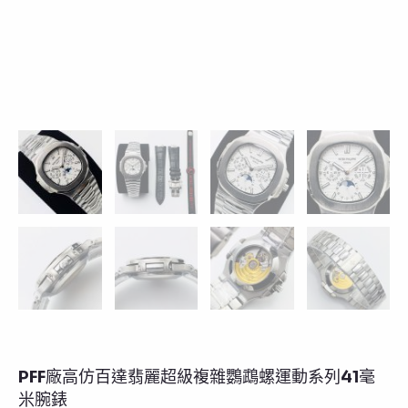
PFF廠高仿百達翡麗超級複雜鸚鵡螺運動系列41毫
米腕錶