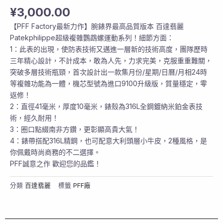
¥
3,000.00
【PFF Factory最新力作】腕錶界最高品質版本 百達翡麗
Patekphilippe超級複雜鸚鵡螺運動系列！細節方面：
1：此表的出現，使防表技術又邁進一層新的技術高度，團隊歷時
三年精心設計，不計成本，敢為人先，力求完美，克服重重難關，
突破多層技術瓶頸，首次設計出一款集月份/星期/日曆/月相24時
等複雜功能為一體，機芯型號為進口9100升級版，質量穩定，零
返修！
2：直徑41毫米，厚度10毫米，錶殼為316L全鋼鍍納米鉑金表技
術，經久耐用！
3：圈口點綴南非方鑽，更彰顯高貴大氣！
4：錶帶搭配316L精鋼，也可配意大利頭層小牛皮，2種風格，是
你佩戴時尚商務的不二選擇。
PFF誠意之作 歡迎您的品鑑！
分類
百達翡麗
標籤
PFF廠