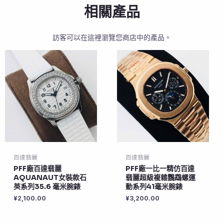
相關產品
訪客可以在這裡瀏覽您商店中的產品。
百達翡麗
百達翡麗
PFF廠百達翡麗
PFF廠一比一精仿百達
AQUANAUT女裝款石
翡麗超級複雜鸚鵡螺運
英系列35.6 毫米腕錶
動系列41毫米腕錶
¥
2,100.00
¥
3,200.00