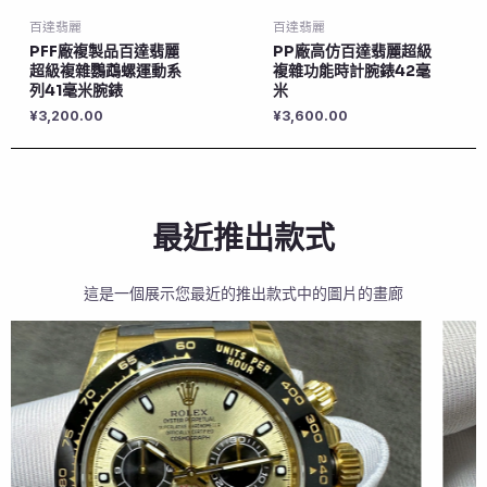
百達翡麗
百達翡麗
PFF廠複製品百達翡麗
PP廠高仿百達翡麗超級
超級複雜鸚鵡螺運動系
複雜功能時計腕錶42毫
列41毫米腕錶
米
¥
3,200.00
¥
3,600.00
最近推出款式
這是一個展示您最近的推出款式中的圖片的畫廊