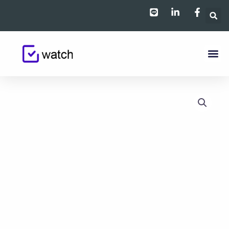
跳
至
主
要
內
容