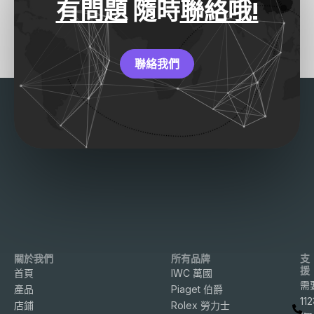
有問題
隨時
聯絡哦!
聯絡我們
關於我們
所有品牌
支
援
首頁
IWC 萬國
需
產品
Piaget 伯爵
11
店鋪
Rolex 勞力士