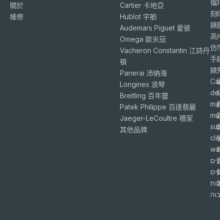
復
3
關於
Cartier 卡地亞
刻
維修
Hublot 宇舶
錶
Audemars Piguet 愛彼
高
Omega 歐米茄
仿
Vacheron Constantin 江詩丹
手
頓
錶
Panerai 沛納海
Ca
Longines 浪琴
de
Breitling 百年靈
ma
Patek Philippe 百達翡麗
mu
Jaeger-LeCoultre 積家
su
6
其他品牌
cl
wa
ים
פים
ות
וה