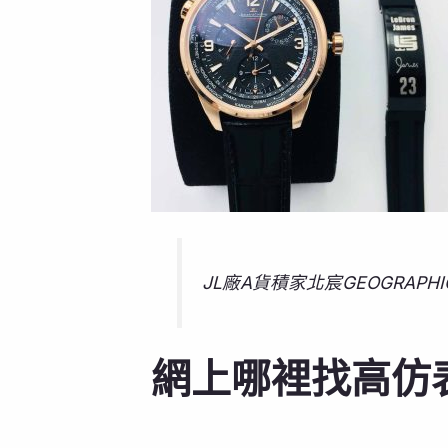
JL廠A貨積家北宸GEOGRAPH
網上哪裡找高仿