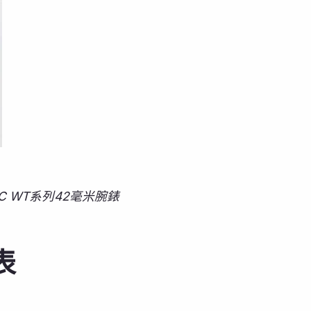
IC WT系列42毫米腕錶
表