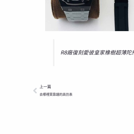
R8廠復刻愛彼皇家橡樹超薄陀
上一頁
上一篇
去哪裡買靠譜的高仿表