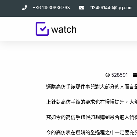
跳
+86 13539836768
1124591440@qq.com
至
主
要
內
容
528591
選購高仿手錶那件事兒對大部分的人而言
上針對高仿手錶的要求也在慢慢提升，大
究如今的高仿手錶假如想購到最合適人們
今的高仿表在選購的全過程之中一定要充