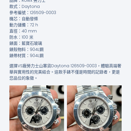
品牌：Rolex 勞力士
款式：Daytona
參考編號：126509-0003
機芯：自動發條
動力儲備：72 h
直徑：40 mm
防水：100 米
錶面：藍寶石玻璃
錶殼物料：904L鋼
錶帶材質：904L鋼
選擇VS廠勞力士山寨貨Daytona 126509-0003，體驗高端奢
華與實用性的完美結合。這款手錶不僅是時間的記錄者，更是
您品位的象徵。