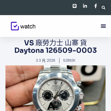
跳
至
主
要
內
容
VS 廠勞力士 山寨 貨
Daytona 126509-0003
3 3 月, 2026
528591