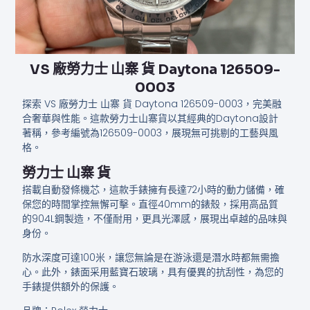
VS 廠勞力士 山寨 貨 Daytona 126509-
0003
探索 VS 廠勞力士 山寨 貨 Daytona 126509-0003，完美融
合奢華與性能。這款勞力士山寨貨以其經典的Daytona設計
著稱，參考編號為126509-0003，展現無可挑剔的工藝與風
格。
勞力士 山寨 貨
搭載自動發條機芯，這款手錶擁有長達72小時的動力儲備，確
保您的時間掌控無懈可擊。直徑40mm的錶殼，採用高品質
的904L鋼製造，不僅耐用，更具光澤感，展現出卓越的品味與
身份。
防水深度可達100米，讓您無論是在游泳還是潛水時都無需擔
心。此外，錶面采用藍寶石玻璃，具有優異的抗刮性，為您的
手錶提供額外的保護。