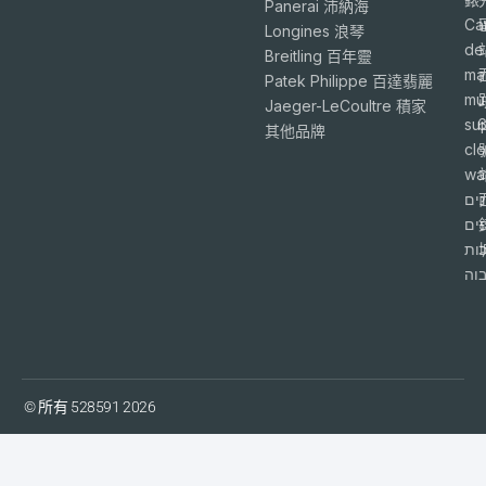
Panerai 沛納海
Ca
Longines 浪琴
de
Breitling 百年靈
ma
Patek Philippe 百達翡麗
mu
Jaeger-LeCoultre 積家
su
6
其他品牌
cl
wa
ים
פים
ות
וה
© 所有 528591 2026