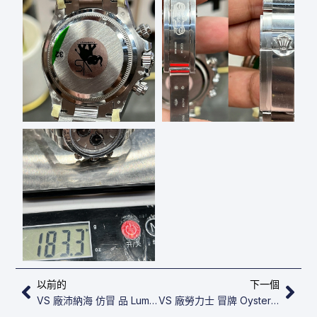
上一頁
下
以前的
下一個
VS 廠沛納海 仿冒 品 Luminor Marina PAM 01115
VS 廠勞力士 冒牌 Oyster Perpetual 41 124300-0003