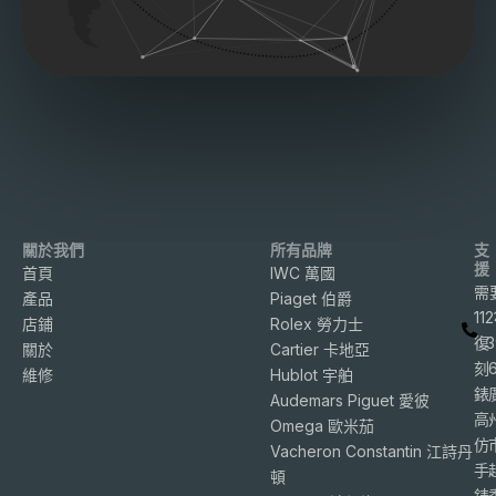
關於我們
所有品牌
支
援
首頁
IWC 萬國
需
產品
Piaget 伯爵
11
店鋪
Rolex 勞力士
復
3
關於
Cartier 卡地亞
刻
維修
Hublot 宇舶
錶
Audemars Piguet 愛彼
高
Omega 歐米茄
仿
Vacheron Constantin 江詩丹
手
頓
錶