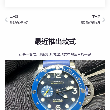
上一頁
下
上一篇
下一篇
哪裡買超a高仿表
高仿表寶璣哪裡有
最近推出款式
這是一個展示您最近的推出款式中的圖片的畫廊