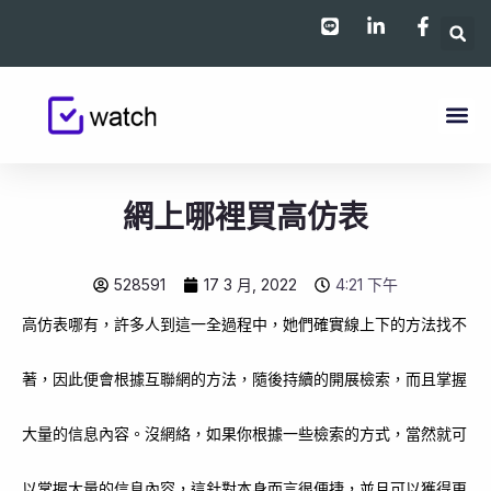
跳
至
主
要
內
容
網上哪裡買高仿表
528591
17 3 月, 2022
4:21 下午
高仿表哪有，許多人到這一全過程中，她們確實線上下的方法找不
著，因此便會根據互聯網的方法，隨後持續的開展檢索，而且掌握
大量的信息內容。沒網絡，如果你根據一些檢索的方式，當然就可
以掌握大量的信息內容，這針對本身而言很便捷，並且可以獲得更