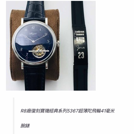
R8廠復刻寶璣經典系列5367超薄陀飛輪41毫米
腕錶