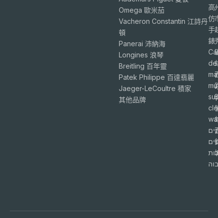
高
Omega 歐米茄
仿
Vacheron Constantin 江詩丹
手
頓
錶
Panerai 沛納海
Ca
Longines 浪琴
de
Breitling 百年靈
ma
Patek Philippe 百達翡麗
mu
Jaeger-LeCoultre 積家
su
6
其他品牌
cl
wa
ים
פים
ות
וה