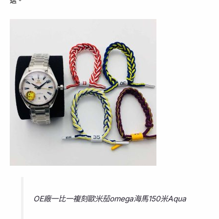
OE廠一比一複刻歐米茄omega海馬150米Aqua