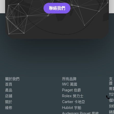
聯絡我們
關於我們
所有品牌
支
援
首頁
IWC 萬國
需
產品
Piaget 伯爵
11
店鋪
Rolex 勞力士
復
3
關於
Cartier 卡地亞
刻
維修
Hublot 宇舶
錶
Audemars Piguet 愛彼