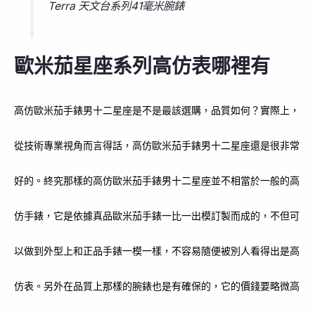
Terra 天文台系列41毫米腕錶
歐米茄星座系列高仿表哪裡有
高仿歐米茄手錶男十二星座是不是最該選購，品質如何？實際上，
從技術專業視角而言得話，高仿歐米茄手錶男十二星座還是很非常
好的。終究那樣的高仿歐米茄手錶男十二星座並不相當於一般的高
仿手錶，它是依據真品歐米茄手錶一比一出模訂製而成的，不但可
以做到外型上和正品手錶一模一樣，不容易隨便被別人看得出是高
仿表。另外在品質上那樣的腕錶也是有確保的，它的價錢要略微高