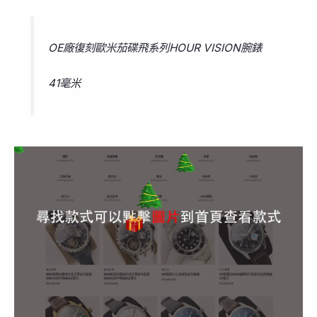
OE廠復刻歐米茄碟飛系列HOUR VISION腕錶
41毫米