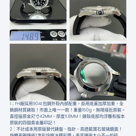
1：FH廠採用904L包鋼外殼內部配重，拒用底蓋加厚加重，全
鎢鋼材質錶殼！市面上唯一一款！重量150g，無限接近原裝。
直徑版原金尺寸42MM，厚度11.8MM！錶殼底部均浮雕有版本
原裝的四個貴金屬印記！
2：不計成本用原版替代錶盤、指針、高透藍寶石玻璃鏡面！
旋轉表圈鑲嵌T字形培植冰糖彩鑽，表耳鑲嵌大小不一的碎