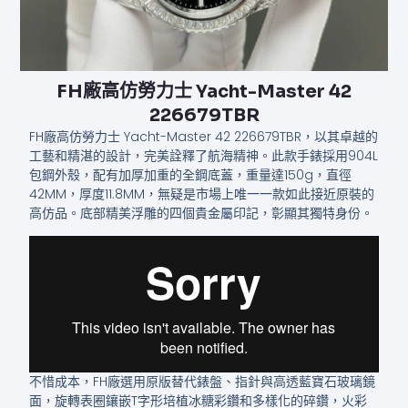
FH廠高仿勞力士 Yacht-Master 42
226679TBR
FH廠高仿勞力士 Yacht-Master 42 226679TBR，以其卓越的
工藝和精湛的設計，完美詮釋了航海精神。此款手錶採用904L
包鋼外殼，配有加厚加重的全鋼底蓋，重量達150g，直徑
42MM，厚度11.8MM，無疑是市場上唯一一款如此接近原裝的
高仿品。底部精美浮雕的四個貴金屬印記，彰顯其獨特身份。
不惜成本，FH廠選用原版替代錶盤、指針與高透藍寶石玻璃鏡
面，旋轉表圈鑲嵌T字形培植冰糖彩鑽和多樣化的碎鑽，火彩