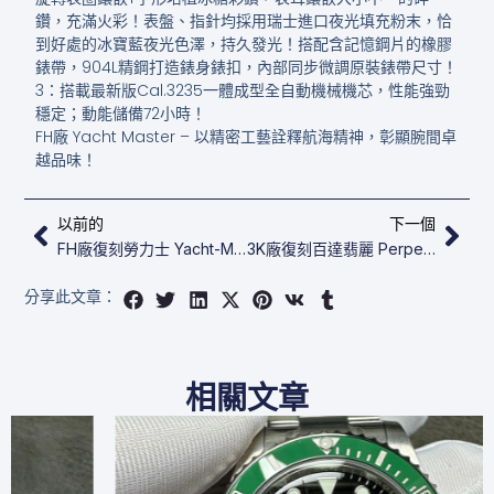
鑽，充滿火彩！表盤、指針均採用瑞士進口夜光填充粉末，恰
到好處的冰寶藍夜光色澤，持久發光！搭配含記憶鋼片的橡膠
錶帶，904L精鋼打造錶身錶扣，內部同步微調原裝錶帶尺寸！
3：搭載最新版Cal.3235一體成型全自動機械機芯，性能強勁
穩定；動能儲備72小時！
FH廠 Yacht Master – 以精密工藝詮釋航海精神，彰顯腕間卓
越品味！
上一頁
下
以前的
下一個
FH廠復刻勞力士 Yacht-Master 42 226668TBR
3K廠復刻百達翡麗 Perpetual Calendar 5327G-001
分享此文章：
相關文章