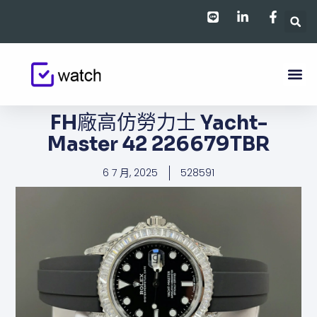
跳
至
主
要
內
容
FH廠高仿勞力士 Yacht-
Master 42 226679TBR
6 7 月, 2025
528591