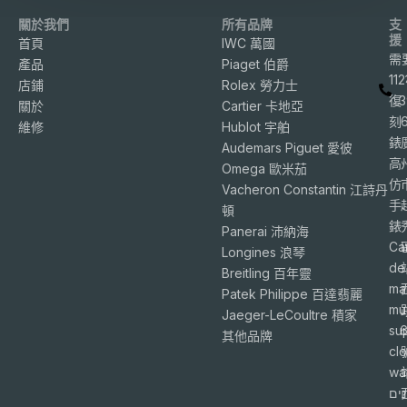
關於我們
所有品牌
支
援
首頁
IWC 萬國
需
產品
Piaget 伯爵
11
店鋪
Rolex 勞力士
復
3
關於
Cartier 卡地亞
刻
維修
Hublot 宇舶
錶
Audemars Piguet 愛彼
高
Omega 歐米茄
仿
Vacheron Constantin 江詩丹
手
頓
錶
Panerai 沛納海
Ca
Longines 浪琴
de
Breitling 百年靈
ma
Patek Philippe 百達翡麗
mu
Jaeger-LeCoultre 積家
su
6
其他品牌
cl
wa
ים