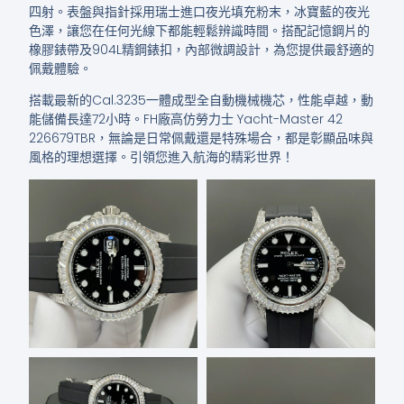
四射。表盤與指針採用瑞士進口夜光填充粉末，冰寶藍的夜光
色澤，讓您在任何光線下都能輕鬆辨識時間。搭配記憶鋼片的
橡膠錶帶及904L精鋼錶扣，內部微調設計，為您提供最舒適的
佩戴體驗。
搭載最新的Cal.3235一體成型全自動機械機芯，性能卓越，動
能儲備長達72小時。FH廠高仿勞力士 Yacht-Master 42
226679TBR，無論是日常佩戴還是特殊場合，都是彰顯品味與
風格的理想選擇。引領您進入航海的精彩世界！