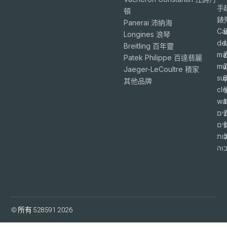
手
頓
錶
Panerai 沛納海
Ca
Longines 浪琴
de
Breitling 百年靈
ma
Patek Philippe 百達翡麗
mu
Jaeger-LeCoultre 積家
su
6
其他品牌
cl
wa
ים
פים
ות
וה
© 所有 528591 2026