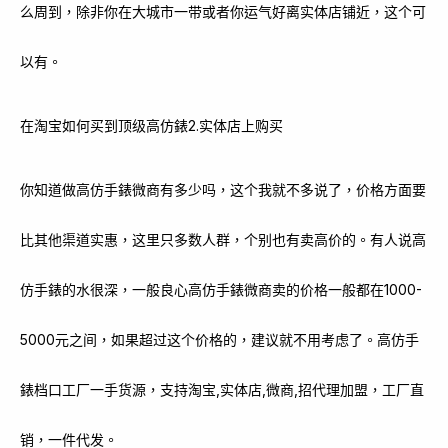
么周到，除非你在大城市一带或者你运气好离实体店铺近，这个可
以有。
在淘宝如何买到顶级高仿錶2.实体店上购买
你知道做高仿手錶微商有多少吗，这个我就不多说了，价格方面要
比其他渠道实惠，这里只多数人群，个别也有卖高价的。有人说高
仿手錶的水很深，一般良心高仿手錶微商卖的价格一般都在1000-
5000元之间，如果超过这个价格的，建议就不用考虑了。高仿手
錶档口工厂一手货源，支持淘宝,实体店,微商,招代理加盟，工厂直
销，一件代发。