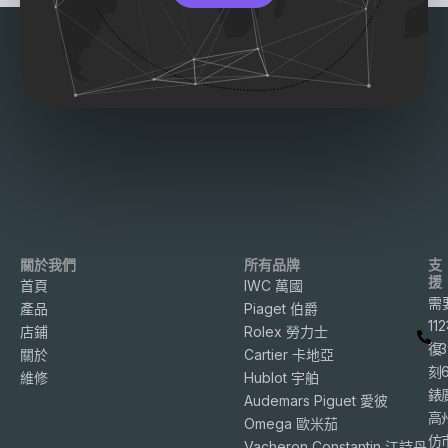
關於我們
所有品牌
支
援
首頁
IWC 萬國
需
產品
Piaget 伯爵
11
店鋪
Rolex 勞力士
復
3
關於
Cartier 卡地亞
刻
維修
Hublot 宇舶
錶
Audemars Piguet 愛彼
高
Omega 歐米茄
仿
Vacheron Constantin 江詩丹