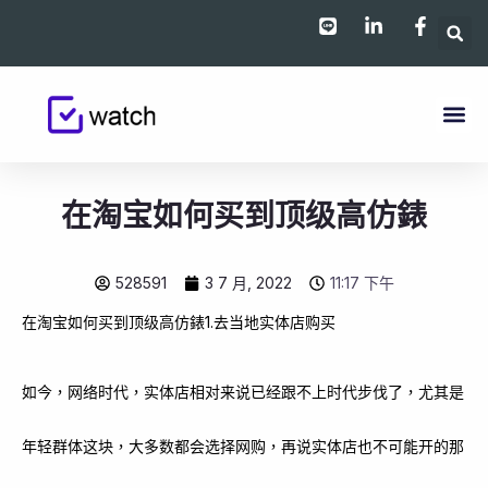
跳
至
主
要
內
容
在淘宝如何买到顶级高仿錶
528591
3 7 月, 2022
11:17 下午
在淘宝如何买到顶级高仿錶1.去当地实体店购买
如今，网络时代，实体店相对来说已经跟不上时代步伐了，尤其是
年轻群体这块，大多数都会选择网购，再说实体店也不可能开的那