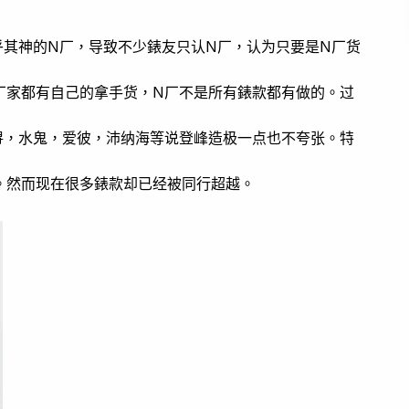
乎其神的N厂，导致不少錶友只认N厂，认为只要是N厂货
厂家都有自己的拿手货，N厂不是所有錶款都有做的。过
浔，水鬼，爱彼，沛纳海等说登峰造极一点也不夸张。特
。然而现在很多錶款却已经被同行超越。