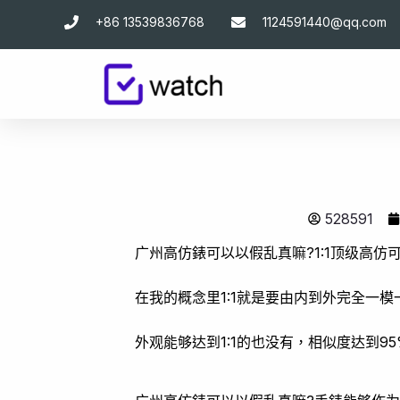
跳
+86 13539836768
1124591440@qq.com
至
主
要
內
容
528591
广州高仿錶可以以假乱真嘛?1:1顶级高仿
在我的概念里1:1就是要由内到外完全一
外观能够达到1:1的也没有，相似度达到9