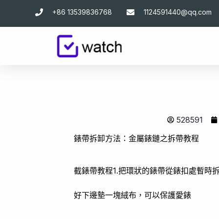
跳
+86 13539836768
1124591440@qq.com
至
主
要
內
容
528591
錶帶拆卸方法：金屬錶鏈之拆帶教程
截錶帶教程1.把環狀的錶帶從錶扣處暫時
好下邊墊一塊絨布，可以保護愛錶