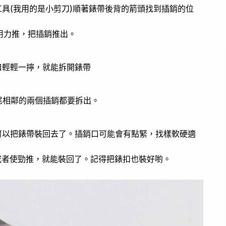
工具(我用的是小剪刀)順著錶帶後背的箭頭找到插銷的位
用力推，把插銷推出。
口輕輕一擰，就能拆開錶帶
尾相鄰的兩個插銷都要拆出。
可以把錶帶裝回去了。插銷口可能會有點緊，找樣軟硬適
或者使勁推，就能裝回了。記得把錶扣也裝好喲。