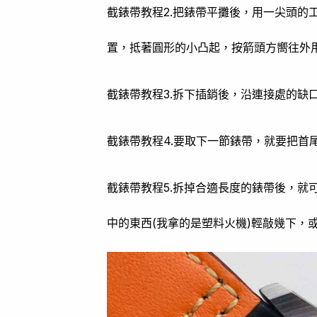
截錶帶教程2.把錶帶平攤後，用一尖頭的
置，抵著圓形的小凸起，按箭頭方嚮往外
截錶帶教程3.拆下插銷後，沿連接處的缺
截錶帶教程4.要取下一節錶帶，就要把首
截錶帶教程5.拆掉合適長度的錶帶後，就
中的東西(我拿的是塑料火機)輕敲幾下，