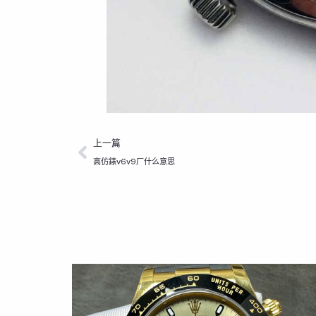
上一頁
上一篇
高仿錶v6v9厂什么意思