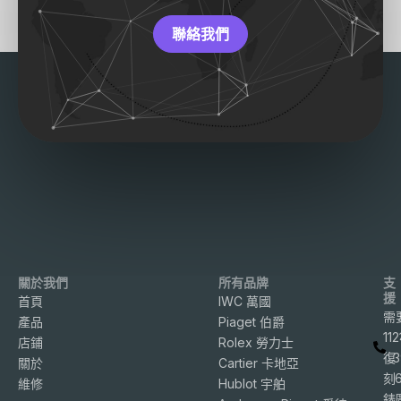
聯絡我們
關於我們
所有品牌
支
援
首頁
IWC 萬國
需
產品
Piaget 伯爵
11
店鋪
Rolex 勞力士
復
3
關於
Cartier 卡地亞
刻
維修
Hublot 宇舶
錶