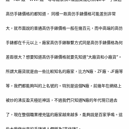
高仿手錶價格的都知道， 同樣一款高仿手錶價格可能差別非常
大，就市面說的普通高仿手錶價格一般在幾百元，而中高端的高仿
手錶都在千元以上。廠家高仿手錶聯繫方式同是高仿手錶價格為何
差距很大？想要知道高仿手錶價格就要先知道“大廠貨和小廠貨”。
所謂大廠貨就是由一些比較知名的廠家，比方N廠、ZF廠、JF廠等
等，我們都能夠叫的上名號的。特別是這個N廠，前幾年在網絡上
被炒的沸反盈天極近神話，不過我們只知道N廠的年代現已過去
了，現在整個職業裡兇猛的廠家越來越多，能夠說是百家爭鳴。這
些大廠做出來的手錶被人們稱為“高仿錶”，