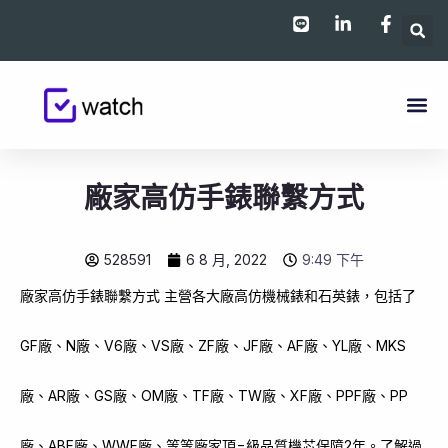
跳
至
主
要
內
容
廠家高仿手錶聯繫方式
528591
6 8 月, 2022
9:49 下午
廠家高仿手錶聯繫方式 主營各大廠高仿機械錶和石英錶，包括了
GF廠、N廠、V6廠、VS廠、ZF廠、JF廠、AF廠、YL廠、MKS
廠、AR廠、GS廠、OM廠、TF廠、TW廠、XF廠、PPF廠、PP
廠、ABF廠、WWF廠、等等廠家頂=級品質機芯保障2年。了解過