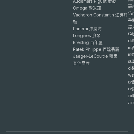
Audemars Piguet 愛彼
高
Omega 歐米茄
仿
Vacheron Constantin 江詩丹
手
頓
錶
Panerai 沛納海
Ca
Longines 浪琴
de
Breitling 百年靈
ma
Patek Philippe 百達翡麗
mu
Jaeger-LeCoultre 積家
su
6
其他品牌
cl
wa
ים
פים
ות
וה