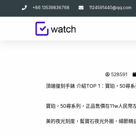
跳
+86 13539836768
1124591440@qq.com
至
主
要
內
容
528591
頂端復刻手錶 介紹TOP 1：寶珀，50尋系
寶珀，50尋系列，正品售價在11w人民
美的夜光刻度，藍寶石夜光外圈，細節精