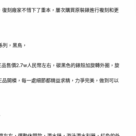
，復刻廠家不惜下了重本，屢次購買原裝錶進行複刻和更
係列，黑鳥，
正品售價2.7w人民幣左右，碳黑色的錶殼加旋轉外圈，旋
正品開模，每一處細節都精益求精，力爭完美，做到可以
，
民幣左右，運動休閒款，潛水錶，游泳潛水利器，紅色的外