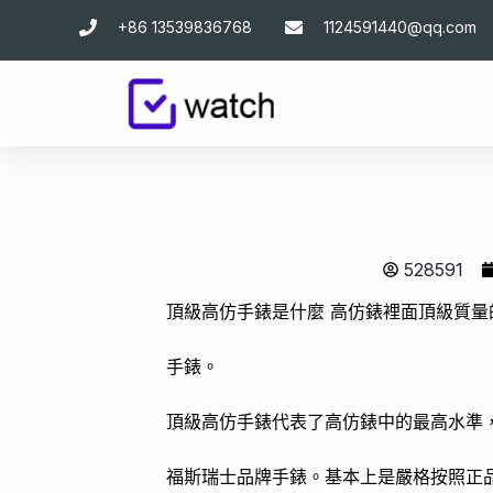
跳
+86 13539836768
1124591440@qq.com
至
主
要
內
容
528591
頂級高仿手錶是什麼 高仿錶裡面頂級質
手錶。
頂級高仿手錶代表了高仿錶中的最高水準
福斯瑞士品牌手錶。基本上是嚴格按照正品