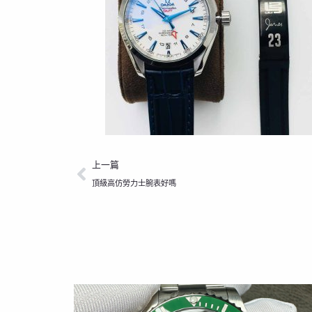
上一頁
上一篇
頂級高仿勞力士腕表好嗎