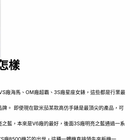
怎樣
VS廠海馬、OM廠超霸、3S廠星座女錶，這些都是行業最
品牌。 即使現在歐米茄某款高仿手錶是最頂尖的產品，可
之藍，本來是V6廠的最好，後面3S廠明亮之藍通過一系
S廠8500機芯的出世，這種一體機直接領先夾板機一