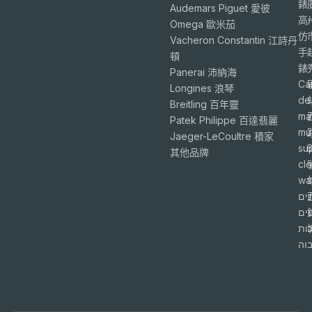
錶
Audemars Piguet 愛彼
高
Omega 歐米茄
仿
Vacheron Constantin 江詩丹
手
頓
錶
Panerai 沛納海
Ca
Longines 浪琴
de
Breitling 百年靈
ma
Patek Philippe 百達翡麗
mu
Jaeger-LeCoultre 積家
su
6
其他品牌
cl
wa
ים
פים
ות
וה