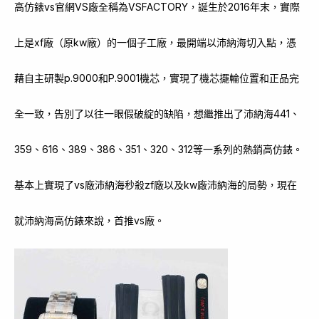
高仿錶vs官網VS廠全稱為VSFACTORY，誕生於2016年末，實際
上是xf廠（原kw廠）的一個子工廠，最開端以沛納海切入點，憑
藉自主研製p.9000和P.9001機芯，實現了機芯擺輪位置和正品完
全一致，告別了以往一眼假破綻的缺陷，想繼推出了沛納海441、
359、616、389、386、351、320、312等一系列的熱銷高仿錶。
基本上實現了vs廠沛納海秒殺zf廠以及kw廠沛納海的局勢，現在
就沛納海高仿錶來說，首推vs廠。