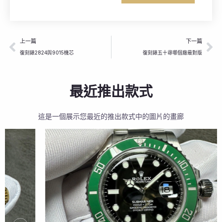
上一頁
下
上一篇
下一篇
復刻錶2824與9015機芯
復刻錶五十尋哪個廠最對版
最近推出款式
這是一個展示您最近的推出款式中的圖片的畫廊