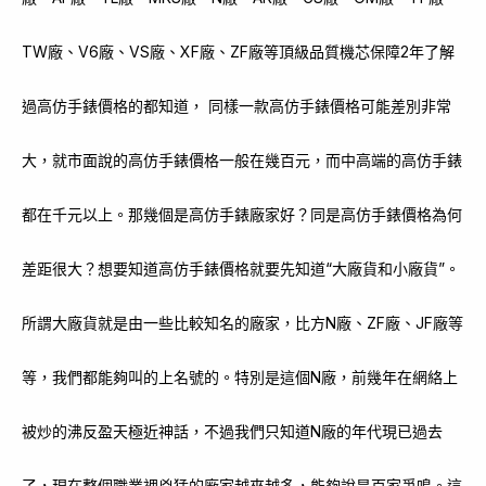
TW廠、V6廠、VS廠、XF廠、ZF廠等頂級品質機芯保障2年了解
過高仿手錶價格的都知道， 同樣一款高仿手錶價格可能差別非常
大，就市面說的高仿手錶價格一般在幾百元，而中高端的高仿手錶
都在千元以上。那幾個是高仿手錶廠家好？同是高仿手錶價格為何
差距很大？想要知道高仿手錶價格就要先知道“大廠貨和小廠貨”。
所謂大廠貨就是由一些比較知名的廠家，比方N廠、ZF廠、JF廠等
等，我們都能夠叫的上名號的。特別是這個N廠，前幾年在網絡上
被炒的沸反盈天極近神話，不過我們只知道N廠的年代現已過去
了，現在整個職業裡兇猛的廠家越來越多，能夠說是百家爭鳴。這