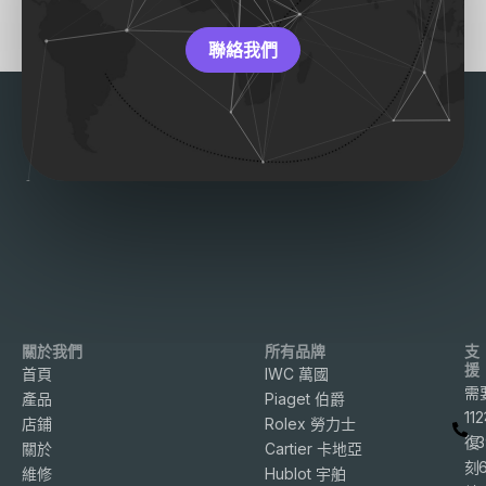
聯絡我們
關於我們
所有品牌
支
援
首頁
IWC 萬國
需
產品
Piaget 伯爵
11
店鋪
Rolex 勞力士
復
3
關於
Cartier 卡地亞
刻
維修
Hublot 宇舶