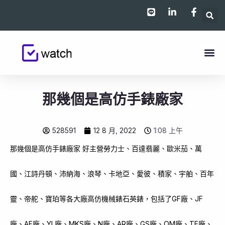
跳
至
主
要
內
容
那幾個是高仿手錶廠家
528591
12 8 月, 2022
1:08 上午
那幾個是高仿手錶廠家 好主營勞力士、百達翡麗、歐米茄、萬
國、江詩丹頓、沛納海、浪琴、卡地亞、愛彼、積家、宇舶、百年
靈、帝舵、寶珀等各大廠高仿機械錶石英錶，包括了GF廠、JF
廠、AF廠、YL廠、MKS廠、N廠、AR廠、GS廠、OM廠、TF廠、