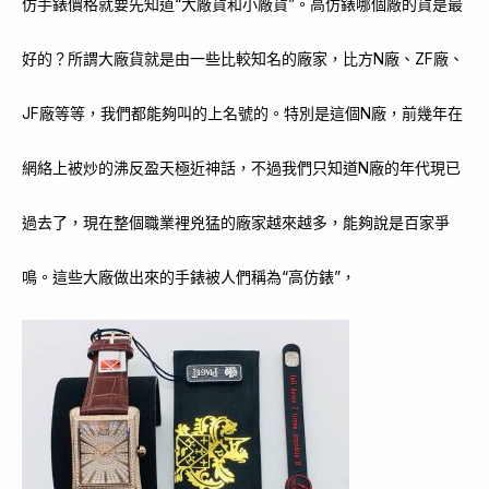
仿手錶價格就要先知道“大廠貨和小廠貨”。高仿錶哪個廠的貨是最
好的？所謂大廠貨就是由一些比較知名的廠家，比方N廠、ZF廠、
JF廠等等，我們都能夠叫的上名號的。特別是這個N廠，前幾年在
網絡上被炒的沸反盈天極近神話，不過我們只知道N廠的年代現已
過去了，現在整個職業裡兇猛的廠家越來越多，能夠說是百家爭
鳴。這些大廠做出來的手錶被人們稱為“高仿錶”，