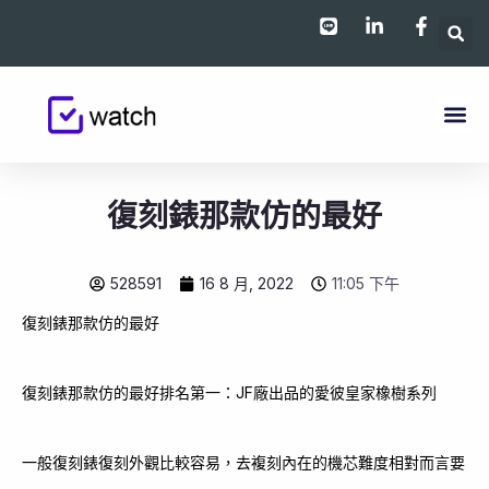
跳
至
主
要
內
容
復刻錶那款仿的最好
528591
16 8 月, 2022
11:05 下午
復刻錶那款仿的最好
復刻錶那款仿的最好排名第一：JF廠出品的愛彼皇家橡樹系列
一般復刻錶復刻外觀比較容易，去複刻內在的機芯難度相對而言要