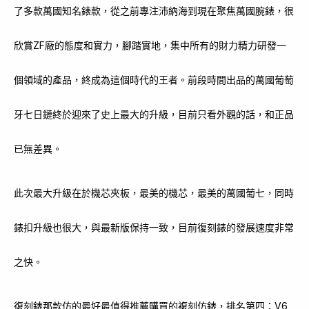
了多款萬國知名錶款，從之前專注沛納海到現在聚焦萬國腕錶，很
欣賞ZF廠的態度和實力，腳踏實地，集中所有的財力精力研發一
個領域的產品，終成為這個時代的王者。前段時間出品的萬國葡萄
牙七日鏈終於迎來了史上最大的升級，目前只看外觀的話，和正品
已無差異。
此次最大升級在於機芯夾板，最美的機芯，最美的萬國葡七，同時
錶扣升級也很大，與最新版保持一致，目前復刻錶的發展速度非常
之快。
復刻錶那款仿的最好最值得推薦購買的複刻仿錶，排名第四：V6