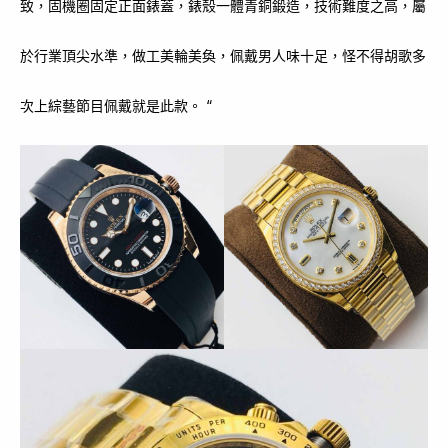
致，固機圈固定正面錶蓋，錶殼一體青銅鍛造，技術難度之高，屬
於行業頂尖水準，做工美輪美奐，佩戴男人味十足，怪不得胡歌多
次上綜藝節目佩戴就是此款。 “