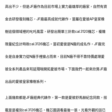
高出不少，但是JF廠作為目前市場上實力最雄厚的廠家，自然有資
金去研發復刻機芯，JF廠最高成就代錶作，當屬在愛彼AP皇家橡
樹這個領域裡的叱吒風雲，研發出簡單三針款cal.3120機芯，複雜
限量紀念計時款cal.3126機芯。當初愛彼是N廠的成名作，JF廠完
全是自身實力從N廠手裡搶占而來，目前N廠不得不靠特價處理愛
彼全系列產品來苟延殘喘開拓愛彼市場。下面我們一起來欣賞JF廠
出品的愛彼皇家橡樹系列。
上面幾款都是JF廠經典代錶作，第一款是愛彼舒馬赫紀念同款，搭
載是是複刻cal.3126機芯，機芯圖請看最後一張，光看外觀的話已