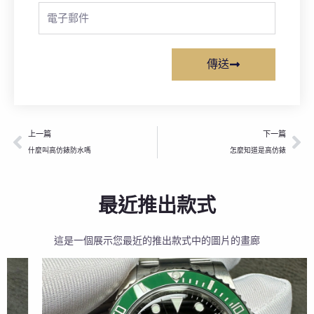
Email
傳送
上一頁
下
上一篇
下一篇
什麼叫高仿錶防水嗎
怎麼知道是高仿錶
最近推出款式
這是一個展示您最近的推出款式中的圖片的畫廊