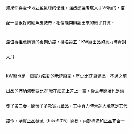
如果你喜愛卡地亞藍氣球的優雅，強烈建議考慮入手V6廠的，搭
配一副很好的鱷魚皮錶帶，相信能夠辨認出來的微乎其微。
最值得推薦購買的複刻仿錶，排名第五：KW廠出品的真力時青銅
大飛
KW廠也是一個實力強勁的老牌廠家，歷史比ZF廠還長，不過之前
出品的沛納海都要比ZF廠在細節上差上一籌，從去年開始也是煥
發了第二春，開發了多款實力產品，其中真力時青銅大飛就是其代
錶作。購買正品薇號（fuke9015）開模，內部構造和正品完全一