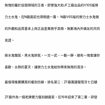
無愧的屬於這個領域的王者，即使強大如JF工廠出品的V10S版勞
力士水鬼，在N廠面前也得稍遜一籌。 N廠V6S版的勞力士水鬼做
的外觀和品質基本上與正品差異微乎其微，無數海內外錶友的共同
見證。
綠水鬼騷氣，黑水鬼帥氣，一文一武，一動一靜，總有一塊會讓你
喜歡，炎熱的夏天，讓勞力士水鬼給你帶來無限的清涼。
最值得推薦購買的複刻仿錶，排名第三：ZF廠萬國葡萄牙七日鏈
ZF廠作為一個老牌實力復刻錶廠家，在16年迎來了第二春，研發