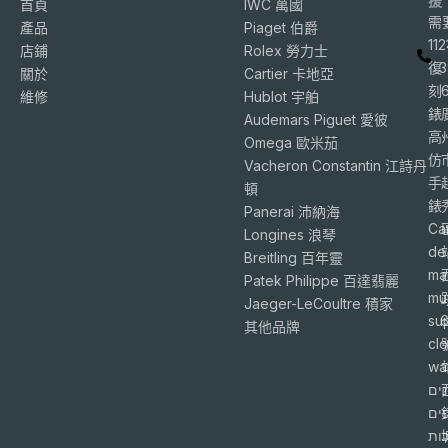
援
首頁
IWC 萬國
需
產品
Piaget 伯爵
11
店鋪
Rolex 勞力士
復
3
關於
Cartier 卡地亞
刻
維修
Hublot 宇舶
錶
Audemars Piguet 愛彼
高
Omega 歐米茄
仿
Vacheron Constantin 江詩丹
手
頓
錶
Panerai 沛納海
Ca
Longines 浪琴
de
Breitling 百年靈
ma
Patek Philippe 百達翡麗
mu
Jaeger-LeCoultre 積家
su
6
其他品牌
cl
wa
ים
פים
ות