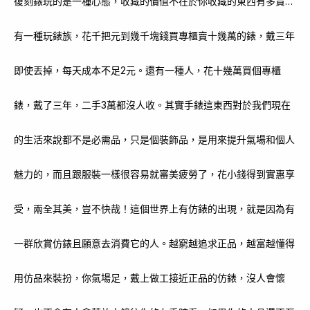
復刻錶玩的是一種心態，收藏的價值不在於你收藏的東西有多貴…
有一種玩錶族，花千把元到幾千塊錢買專櫃賣十幾萬的錶，戴三年
即使丟掉，每天成本不足2元。還有一種人，花十幾萬買個專櫃
錶，戴了三年，二手3萬都沒人收。其實手錶這東西對於我們現在
的生活來說都不是必需品，只是個裝飾品，是用來提升氣場和個人
魅力的，而且跟服裝一樣很容易就審美疲勞了，花小錢得到實惠享
受，兩全其美，豈不快哉！這個世界上有仿錶的出現，就是因為有
一群欣賞仿錶且願意去消費它的人。越窮越追求正品，越富越懂得
用仿品來裝扮，你氣場足，戴上做工接近正品的仿錶，沒人會懷