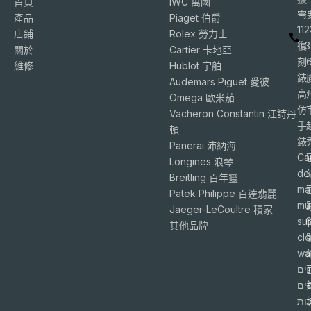
首頁
IWC 萬國
需
產品
Piaget 伯爵
11
店鋪
Rolex 勞力士
復
3
關於
Cartier 卡地亞
刻
維修
Hublot 宇舶
錶
Audemars Piguet 愛彼
高
Omega 歐米茄
仿
Vacheron Constantin 江詩丹
手
頓
錶
Panerai 沛納海
Ca
Longines 浪琴
de
Breitling 百年靈
ma
Patek Philippe 百達翡麗
mu
Jaeger-LeCoultre 積家
su
6
其他品牌
cl
wa
ים
פים
ות