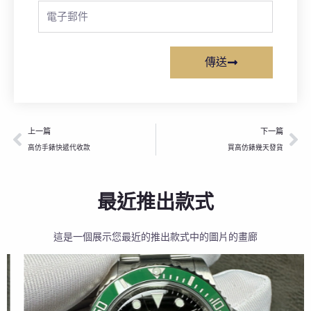
Email
傳送
上一頁
下
上一篇
下一篇
高仿手錶快遞代收款
買高仿錶幾天發貨
最近推出款式
這是一個展示您最近的推出款式中的圖片的畫廊