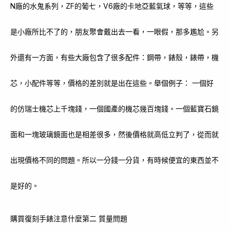
N廠的水鬼系列，ZF的葡七，V6廠的卡地亞藍氣球，等等，這些
是小廠所比不了的，朋友聚會戴出去一看，一眼假，那多尷尬。另
外還有一方面，有些大廠包含了很多配件：鋼帶，錶殼，錶帶，機
芯，小配件等等，價格的差別就是出在這些。舉個例子： 一個好
的仿瑞士機芯上千塊錢，一個國產的機芯幾百塊錢。一個藍寶石鏡
面和一塊玻璃鏡面也是相差很多，然後價格就高低立判了，從而就
出現價格不同的問題。所以一分錢一分貨，有時候便宜的東西並不
是好的。
購買復刻手錶注意什麼第二 質量問題