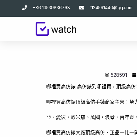
跳
+86 13539836768
1124591440@qq.com
至
主
要
內
容
528591
哪裡買高仿錶 高仿錶到哪裡買，頂級高仿
哪裡買高仿錶頂級高仿手錶商家主營：勞
亞、愛彼，歐米茄、萬國，浪琴，百年靈
哪裡買高仿錶大廠頂級高仿、正品一比一