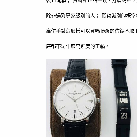
裝1:1開模； 資料和正品一致，打磨精
除非遇到專家級別的人； 假貨識別的概率0
高仿手錶怎麼樣可以買嗎頂級的仿錶不取
磨都不是什麼高難度的工藝。