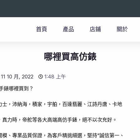
首頁
產品
店鋪
關於
哪裡買高仿錶
11 10 月, 2022
1:48 上午
手錶哪裡買到？
力士，沛納海，積家，宇舶，百達翡麗、江詩丹唐、卡地
，真力時，帝舵等各大高端高仿手錶，絕不以次充好。
開模、專業品質保證，為客戶精挑細選，堅持“誠信第一、