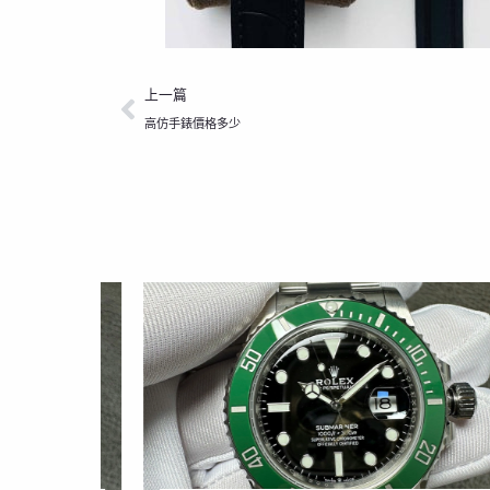
上一頁
上一篇
高仿手錶價格多少