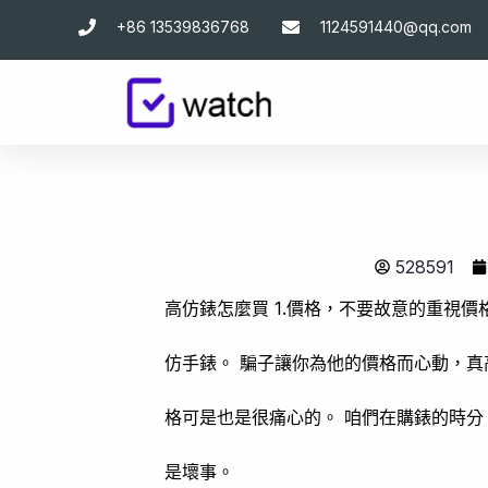
跳
+86 13539836768
1124591440@qq.com
至
主
要
內
容
528591
高仿錶怎麼買 1.價格，不要故意的重視
仿手錶。 騙子讓你為他的價格而心動，真
格可是也是很痛心的。 咱們在購錶的時分
是壞事。