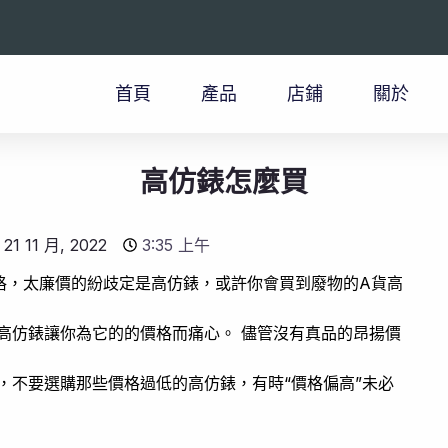
首頁
產品
店鋪
關於
高仿錶怎麼買
21 11 月, 2022
3:35 上午
價格，太廉價的紛歧定是高仿錶，或許你會買到廢物的A貨高
高仿錶讓你為它的的價格而痛心。 儘管沒有真品的昂揚價
，不要選購那些價格過低的高仿錶，有時“價格偏高”未必