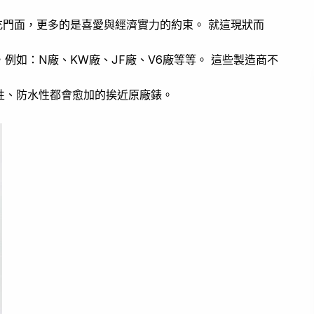
充門面，更多的是喜愛與經濟實力的約束。 就這現狀而
例如：N廠、KW廠、JF廠、V6廠等等。 這些製造商不
性、防水性都會愈加的挨近原廠錶。