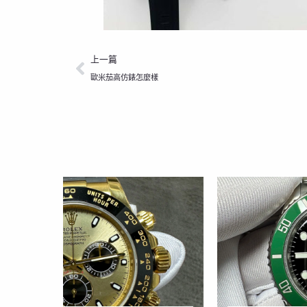
上一頁
上一篇
歐米茄高仿錶怎麼樣