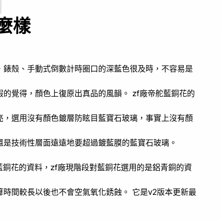
麼樣
，錶殼、手動式倒數計時圈口的深藍色很及時，不容易是
的覺得，顏色上復原出真品的風韻。 zf廠帝舵藍銅花的
亮，選用沒有顏色鍍層防眩目藍寶石玻璃，事實上沒有顏
還是技術性層面遠遠地要超過鍍藍膜的藍寶石玻璃。
藍銅花的資料，zf廠現階段對藍銅花選用的是鋁青銅的資
時間較長以後也不會空氣氧化銹蝕。 它是v2版本更新最