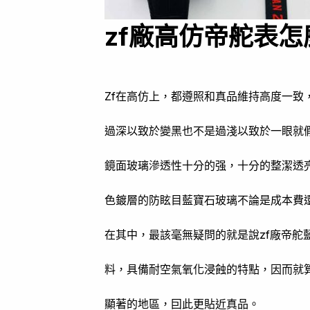
zf廠高仿帝舵表怎
Zf在高仿上，都遵照和真品維持高度一致
過深以致於變黑也不是過淺以致於一眼就假
鏡面玻璃滲透性十分的强，十分的整潔透
色鍍層的防眩目藍寶石玻璃不論是成本費
在其中，最該毫無疑問的就是說zf廠帝舵
料，具備耐空氣氧化浸蝕的特點，因而就算
顯著的地區，囙此更貼近真品。