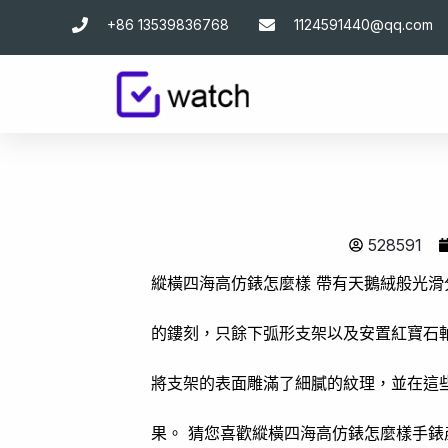
跳
+86 13539836768
1124591440@qq.com
至
主
要
內
容
528591
縱橫四海高仿錶怎麼樣 帶有天鵝絨般光
的鏤刻，只餘下弧形支架以及安置紅寶石
將支架的表面雕滿了細膩的紋理，並在這
果。 猜您喜歡縱橫四海高仿錶怎麼樣手錶產