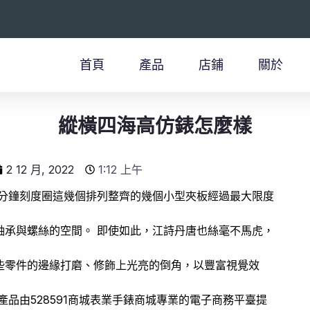
首頁
產品
店鋪
關於
縱橫四海高仿錶怎麼樣
2 12 月, 2022
1:12 上午
滑分鐘刻度圈這幾個排列整齊的幾個小型夾板經過最大限度
軸承與螺絲的空間。 即使如此，江詩丹唐也絲毫不馬虎，
些零件的邊緣打磨、修飾上光亮的倒角，以豐富視覺效
品由528591商城表業手錶商城專業的電子商務平臺提