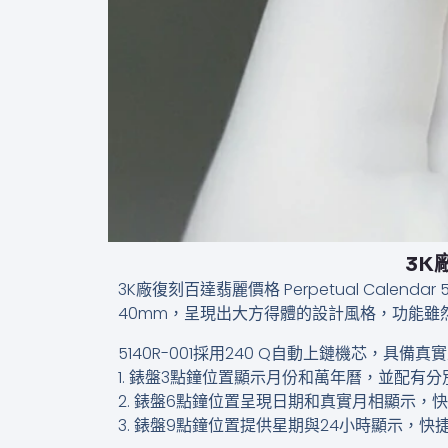
3K廠
3K廠復刻百達翡麗價格​ Perpetual Ca
40mm，呈現出大方得體的設計風格，功能
5140R-001採用240 Q自動上鏈機芯，
1. 錶盤3點鐘位置顯示月份和萬年曆，並配有
2. 錶盤6點鐘位置呈現日期和真實月相顯示，
3. 錶盤9點鐘位置提供星期與24小時顯示，快