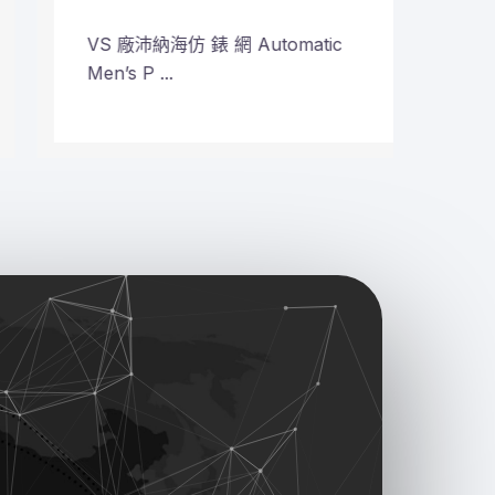
VS 廠沛納海仿 錶 網 Automatic
VS 
Men’s P ...
Plane