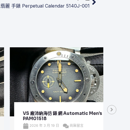
手錶​​ Perpetual Calendar 5140J-001
VS 廠沛納海仿 錶 網 Automatic Men’s
VS 
PAM01518
Plan
2026 年 3 月 19 日
尚無留言
20