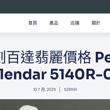
首頁
產品
店鋪
關於
百達翡麗價格​ Per
lendar 5140R-
10 7 月, 2025
528591