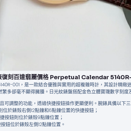
復刻百達翡麗價格​ Perpetual Calendar 5140R
lendar 5140R-001，是一款結合優雅與實用的超複雜時計，其
雖然繁多卻毫不顯得臃腫。日光紋錶盤搭配金色立體寶璣數字刻度
具備真實且可調整的功能，透過快捷按鈕操作更顯便利。腕錶具備以下
分別位於錶殼右側12點鐘和6點鐘位置的快捷按鈕；
快捷按鈕則位於錶殼9點鐘位置；
捷按鈕位於錶殼左側12點鐘位置。