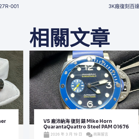
27R-001
3K廠復刻百達翡麗 
相關文章
VS 廠沛納海 復刻 錶 Mike Horn
QuarantaQuattro Steel PAM 01676
2026 年 3 月 19 日
尚無留言