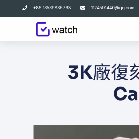
跳
+86 13539836768
1124591440@qq.com
至
主
要
內
容
3K廠復刻
Ca