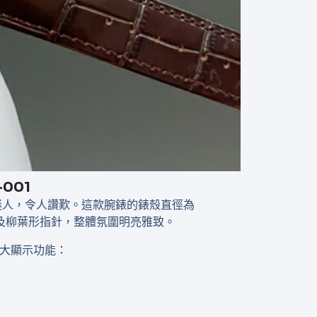
-001
設計精緻迷人，令人讚歎。這款腕錶的錶殼直徑為
及柳葉形指針，整體氛圍明亮雅致。
三大顯示功能：