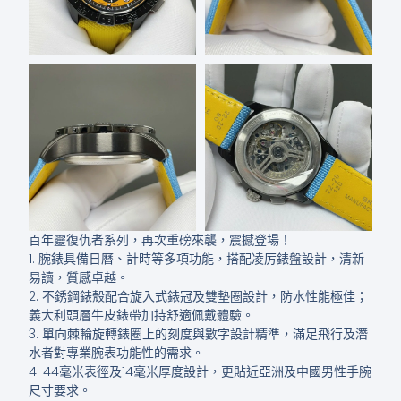
百年靈復仇者系列，再次重磅來襲，震撼登場！
1. 腕錶具備日曆、計時等多項功能，搭配凌厉錶盤設計，清新
易讀，質感卓越。
2. 不銹鋼錶殼配合旋入式錶冠及雙墊圈設計，防水性能極佳；
義大利頭層牛皮錶帶加持舒適佩戴體驗。
3. 單向棘輪旋轉錶圈上的刻度與數字設計精準，滿足飛行及潛
水者對專業腕表功能性的需求。
4. 44毫米表徑及14毫米厚度設計，更貼近亞洲及中國男性手腕
尺寸要求。