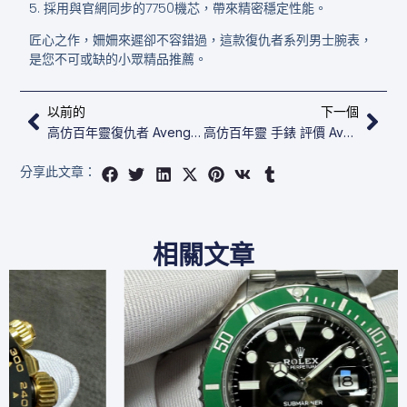
5. 採用與官網同步的7750機芯，帶來精密穩定性能。
匠心之作，姍姍來遲卻不容錯過，這款復仇者系列男士腕表，
是您不可或缺的小眾精品推薦。
上一頁
下
以前的
下一個
高仿百年靈復仇者 Avenger SB0146101L1X1
高仿百年靈 手錶 評價​​ Avenger AB0147101A1X1
分享此文章：
相關文章