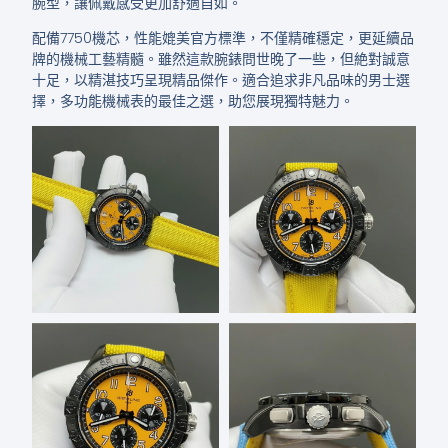
腕型，讓佩戴感受更加舒適自如。
配備7750機芯，性能媲美官方標準，不僅精確穩定，更延續品
牌的機械工藝精髓。雖然這款腕錶問世晚了一些，但絶對誠意
十足，以精湛技巧呈現精品傑作。適合追求非凡品味的男士選
擇，多功能機械表的最佳之選，助您展現獨特魅力。