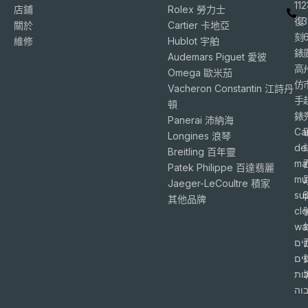
11
店鋪
Rolex 勞力士
復
3
關於
Cartier 卡地亞
刻
維修
Hublot 宇舶
錶
Audemars Piguet 愛彼
高
Omega 歐米茄
仿
Vacheron Constantin 江詩丹
手
頓
錶
Panerai 沛納海
Ca
Longines 浪琴
de
Breitling 百年靈
ma
Patek Philippe 百達翡麗
mu
Jaeger-LeCoultre 積家
su
6
其他品牌
cl
wa
ים
פים
ות
וה