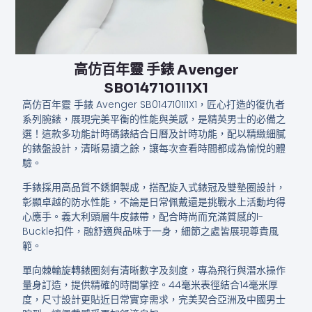
高仿百年靈 手錶​ Avenger
SB0147101I1X1
高仿百年靈 手錶 Avenger SB0147101I1X1，匠心打造的復仇者
系列腕錶，展現完美平衡的性能與美感，是精英男士的必備之
選！這款多功能計時碼錶結合日曆及計時功能，配以精緻細膩
的錶盤設計，清晰易讀之餘，讓每次查看時間都成為愉悅的體
驗。
手錶採用高品質不銹鋼製成，搭配旋入式錶冠及雙墊圈設計，
彰顯卓越的防水性能，不論是日常佩戴還是挑戰水上活動均得
心應手。義大利頭層牛皮錶帶，配合時尚而充滿質感的I-
Buckle扣件，融舒適與品味于一身，細節之處皆展現尊貴風
範。
單向棘輪旋轉錶圈刻有清晰數字及刻度，專為飛行與潛水操作
量身訂造，提供精確的時間掌控。44毫米表徑結合14毫米厚
度，尺寸設計更貼近日常實穿需求，完美契合亞洲及中國男士