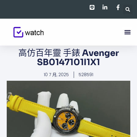
跳
至
主
要
內
容
高仿百年靈 手錶​ Avenger
SB0147101I1X1
10 7 月, 2025
528591