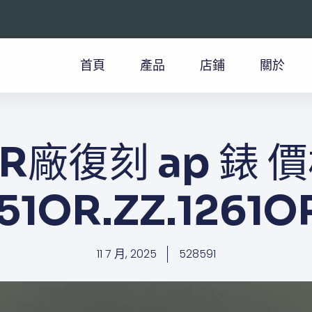
首頁
產品
店鋪
關於
R廠復刻 ap 錶 價格
51OR.ZZ.1261O
11 7 月, 2025
528591