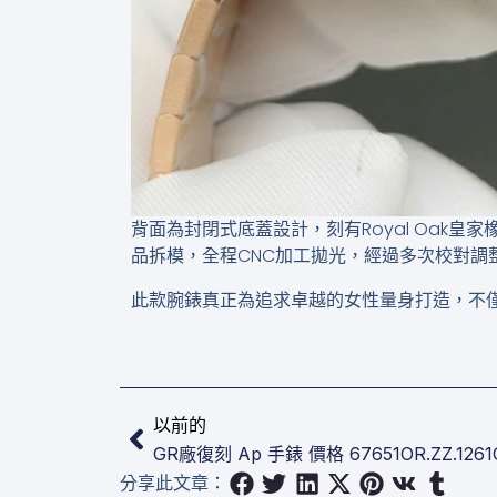
背面為封閉式底蓋設計，刻有Royal Oak皇
品拆模，全程CNC加工拋光，經過多次校對調
此款腕錶真正為追求卓越的女性量身打造，不
上一頁
以前的
GR廠復刻 Ap 手錶 價格​ 67651OR.ZZ.1261
分享此文章：