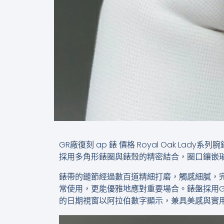
GR廠復刻 ap 錶 價格​​ Royal Oak L
採用多角形錶圈與錶殼的精密結合，圈口鑲嵌
錶帶的鏈節經過數百道精細打磨，觸感細膩，
常使用，更能優雅地應對重要場合。錶盤採用Gra
的日期視窗以阿拉伯數字顯示，兼具美感與實