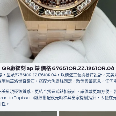
GR廠復刻 ap 錶 價格​​ 67651OR.ZZ.1261OR.04
ady系列腕錶，型號67651OR.ZZ.1261OR.04，以精湛工藝與獨
璀璨施華洛世奇鑽石，搭配六角螺絲固定，散發奢華氣息，任何
完美呈現極致質感，更結合摺疊式錶扣設計，讓佩戴更加方便。
nde Tapisserie雕紋搭配夜光時標與皇家橡樹指針，即
用性。