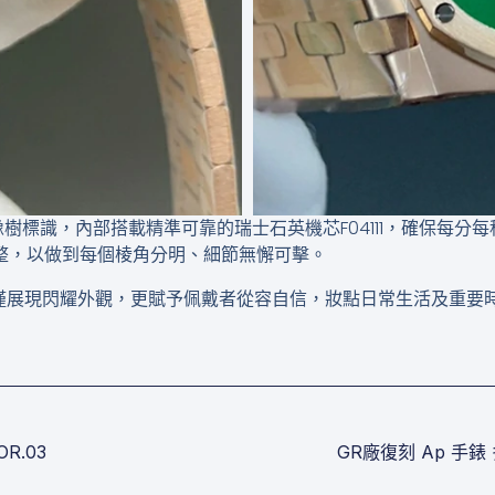
家橡樹標識，內部搭載精準可靠的瑞士石英機芯F04111，確保每
整，以做到每個棱角分明、細節無懈可擊。
僅展現閃耀外觀，更賦予佩戴者從容自信，妝點日常生活及重要
OR.03
GR廠復刻 Ap 手錶 多少 