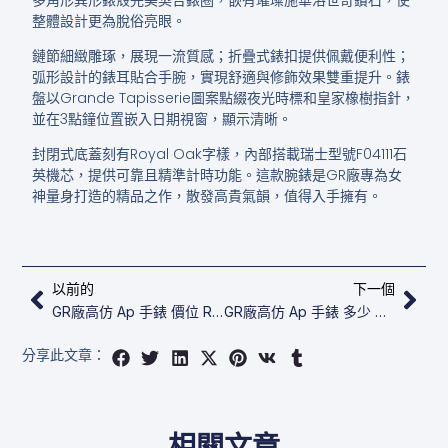
整體設計更為脫俗亮眼。
鏈節細緻雕琢，展現一流質感；折疊式錶扣提供佩戴便利性；
弧形設計的錶耳貼合手腕，實現舒適與修飾效果雙重提升。錶
盤以Grande Tapisserie圖案點綴夜光時標和皇家橡樹指針，
並在3點鐘位置嵌入日期視窗，顯示清晰。
封閉式底蓋刻有Royal Oak字樣，內部搭載瑞士型號F04111石
英機芯，提供可靠且精準計時功能。這款腕錶是GR廠專為女
神量身打造的精品之作，散發高貴氣韻，值得入手擁有。
上一頁
下
以前的
下一個
GR廠高仿 Ap 手錶 價位​​ Royal Oak​​​ 67651ST.ZZ.1261ST.01
GR廠高仿 Ap 手錶 多少 錢​​​ Royal Oak​​​ 67651IP.ZZ.1261IP.01
分享此文章：
相關文章