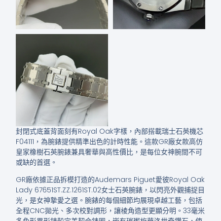
封閉式底蓋背面刻有Royal Oak字樣，內部搭載瑞士石英機芯
F04111，為腕錶提供精準出色的計時性能。這款GR廠女款高仿
皇家橡樹石英腕錶兼具奢華與高性價比，是每位女神腕間不可
或缺的首選。
GR廠依據正品拆模打造的Audemars Piguet愛彼Royal Oak
Lady 67651ST.ZZ.1261ST.02女士石英腕錶，以閃亮外觀捕捉目
光，是女神摯愛之選。腕錶的每個細節均展現卓越工藝，包括
全程CNC拋光、多次校對調形，讓棱角造型更顯分明。33毫米
多角形異形錶殼完美契合錶圈，嵌有璀璨施華洛世奇鑽石，使