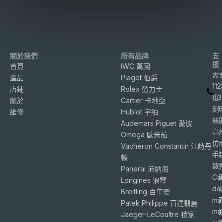
關於我們
所有品牌
支
援
首頁
IWC 萬國
需
產品
Piaget 伯爵
11
店鋪
Rolex 勞力士
復
3
關於
Cartier 卡地亞
刻
維修
Hublot 宇舶
錶
Audemars Piguet 愛彼
高
Omega 歐米茄
仿
Vacheron Constantin 江詩丹
手
頓
錶
Panerai 沛納海
Ca
Longines 浪琴
de
Breitling 百年靈
ma
Patek Philippe 百達翡麗
mu
Jaeger-LeCoultre 積家