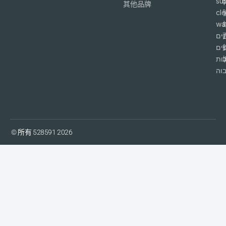
su
6
其他品牌
cl
wa
ים
פים
ות
וה
© 所有 528591 2026