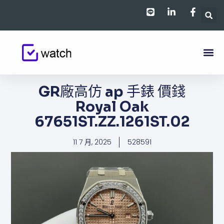
跳
至
主
要
內
容
GR廠高仿 ap 手錶 價錢​​​
Royal Oak​​​
67651ST.ZZ.1261ST.02
11 7 月, 2025
528591