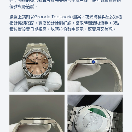
性；腕錶的弧形錶耳設計完美貼合手腕曲線，提升佩戴體驗的
優雅與舒適感。
錶盤上鐫刻以Grande Tapisserie圖案，夜光時標與皇家橡樹
指針協調搭配，寬度設計恰到好處，讀取時間清晰流暢。3點
鐘位置設置日期視窗，以阿拉伯數字顯示，既實用又美觀。