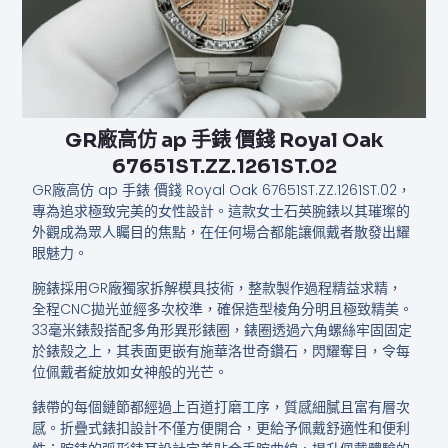
GR廠高仿 ap 手錶 價錢​​​ Royal Oak​​​
67651ST.ZZ.1261ST.02
GR廠高仿 ap 手錶 價錢​​​ Royal Oak​​​ 67651ST.ZZ.1261ST.02，
專為追求極致完美的女性設計。這款女士石英腕錶以其璀璨的
外觀成為眾人矚目的焦點，在任何場合都能讓佩戴者散發出耀
眼魅力。
腕錶採用GR廠獨家拆解模具技術，整款製作過程精益求精，
全程CNC拋光並經多次校準，確保造型棱角分明且極致精美。
33毫米錶殼搭配多角形異形錶圈，錶圈透過六角螺絲牢固固定
於錶殼之上，其表面更嵌有施華洛世奇鑽石，閃耀奪目，令每
位佩戴者綻放如女神般的光芒。
錶帶的每個鏈節都經過上百道打磨工序，質感細膩且富有層次
感。折疊式錶扣設計不僅方便開合，更給予佩戴舒適性和便利