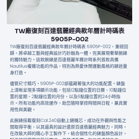
TW廠復刻百達翡麗經典款​​年曆計時碼表
5905P-002
TW廠復刻百達翡麗經典款​​年曆計時碼表 5905P-002，重磅回
歸，將卓越工藝與經典設計巧妙融為一體，完美展現奢華腕錶
的獨特魅力。這款腕錶是百達翡麗年曆計時系列首款具備
Nautilus複雜功能的作品，特別為熱愛休閒運動風格的錶迷量
身打造。
儘管尺寸精巧，5905P-002卻蘊藏著強大的功能配置。錶盤
上清晰呈現多項顯示功能，包括12點鐘位置的日曆、10點鐘位
置的星期、2點鐘位置的月份，以及6點鐘位置的24小時指
示。所有功能均高效運作，助您隨時掌控時間與日程，兼具實
用性與美觀。
此腕錶搭載復刻Cal.240自動上鏈機芯，成功在外觀與性能之
間取得平衡，以其逼真的設計還原百達翡麗經典魅力。同時，
在改裝大師的精心手工製作下，結合個性化的錶盤顏色設計，