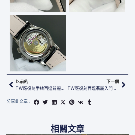
上一頁
下
以前的
下一個
TW廠復刻手錶百達翡麗​年曆計時碼表 5905R-010
TW廠復刻百達翡麗入門款​年曆計時碼表 5905P-010
分享此文章：
相關文章