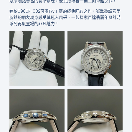
賦予腕錶豐富的藝術靈魂，使其成為獨一無二的卓越之作。
這款5905P-002可謂TW工廠的經典匠心之作，誠摯邀請喜愛
腕錶的朋友親身感受其迷人風采。一起探索百達翡麗年曆計時
系列再度登場的非凡魅力！