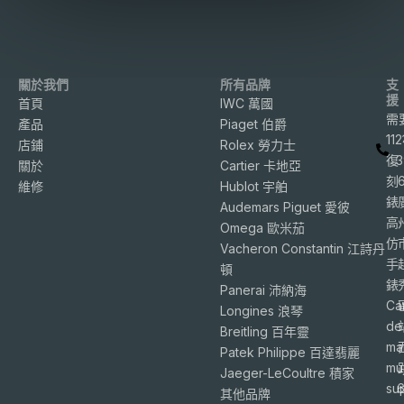
關於我們
所有品牌
支
援
首頁
IWC 萬國
需
產品
Piaget 伯爵
11
店鋪
Rolex 勞力士
復
3
關於
Cartier 卡地亞
刻
維修
Hublot 宇舶
錶
Audemars Piguet 愛彼
高
Omega 歐米茄
仿
Vacheron Constantin 江詩丹
手
頓
錶
Panerai 沛納海
Ca
Longines 浪琴
de
Breitling 百年靈
ma
Patek Philippe 百達翡麗
mu
Jaeger-LeCoultre 積家
su
6
其他品牌