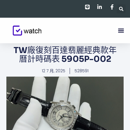
跳
至
主
要
內
容
TW廠復刻百達翡麗經典款​​年
曆計時碼表 5905P-002
12 7 月, 2025
528591