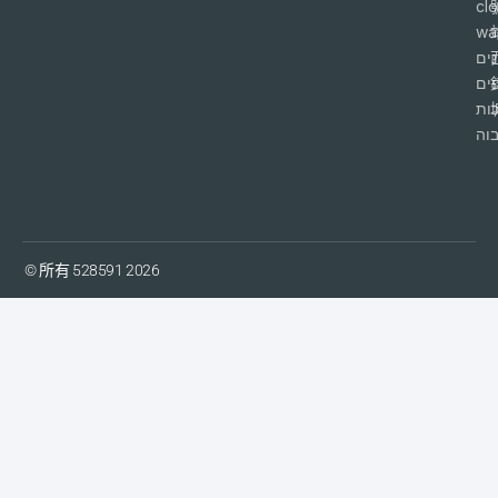
cl
wa
ים
פים
ות
וה
© 所有 528591 2026