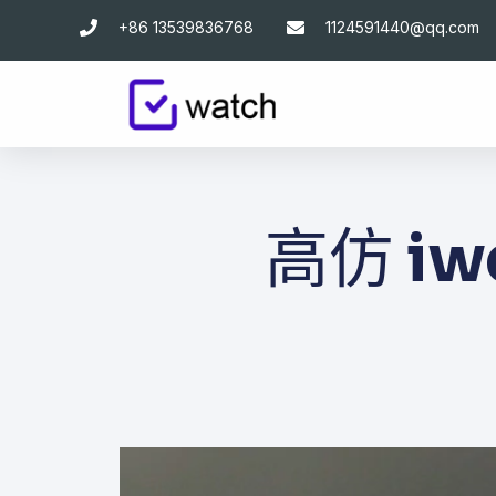
跳
+86 13539836768
1124591440@qq.com
至
主
要
內
容
高仿 iw