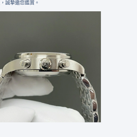
流，誠摯邀您鑑賞。