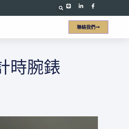
聯絡我們
員計時腕錶​