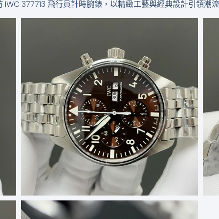
IWC 377713 飛行員計時腕錶，以精緻工藝與經典設計引領潮