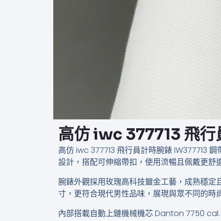
高仿 iwc 377713 ​飛
高仿 iwc 377713 ​飛行員計時腕錶​ 
設計，搭配可伸縮帶扣，使用流暢且佩戴更舒
腕錶外觀採用玫瑰高科技鍍金工藝，成熟穩定
寸，更符合現代男性品味，展現與眾不同的時
內部搭載自動上鏈機械機芯 Danton 7750