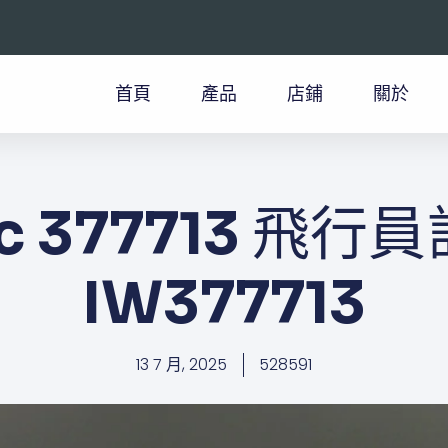
首頁
產品
店鋪
關於
c 377713 ​飛行
IW377713
13 7 月, 2025
528591