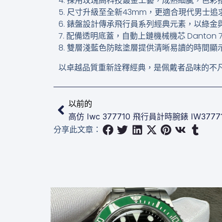
4. 採用玫瑰高科技鍍金工藝，成熟細膩，色
5. 尺寸升級至全新43mm，更適合現代男士
6. 錶盤設計傳承飛行員系列經典元素，以綠
7. 配備透明底蓋，自動上鏈機械機芯 Danton 77
8. 雙層淺藍色防眩塗層提供清晰易讀的時間
以卓越品質重新詮釋經典，是佩戴者品味的不
上一頁
以前的
高仿 Iwc 377710 ​飛行員計時腕錶​ IW3777
分享此文章：