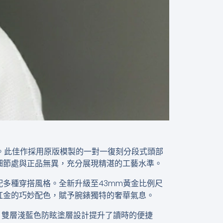
佩戴體驗。此佳作採用原版模製的一對一復刻分段式頭部
細節處與正品無異，充分展現精湛的工藝水準。
多種穿搭風格。全新升級至43mm黃金比例尺
紅金的巧妙配色，賦予腕錶獨特的奢華氣息。
久穩定。雙層淺藍色防眩塗層設計提升了讀時的便捷