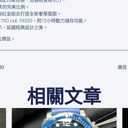
彩搭配均衡百搭，加強視覺吸引力。
追求的完美比例。
金與紅金組合打造全新奢華風貌。
50 cal. 79320，附72小時動力儲存功能。
顯示，延續經典設計之美。
凡標誌。
10
高仿 
相關文章