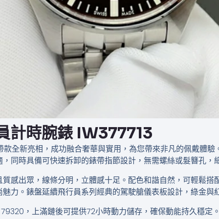
行員計時腕錶​ IW377713
IW377713 鋼帶款全新亮相，成功融合奢華與實用，為您帶來非凡的
適，同時具備可快速拆卸的錶帶指節設計，無需螺絲或髮簪孔，
且質感出眾，線條分明，立體感十足。配色和諧自然，可輕鬆搭配
尚魅力。錶盤延續飛行員系列經典的駕駛艙儀表板設計，綠金與
 cal. 79320，上滿鏈後可提供72小時動力儲存，確保動能持