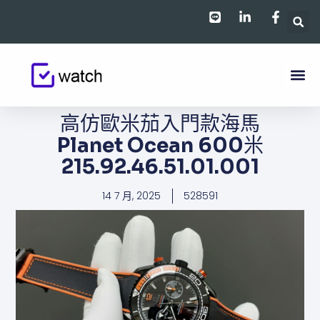
跳
至
主
要
內
容
高仿歐米茄入門款​​海馬
Planet Ocean 600米
215.92.46.51.01.001
14 7 月, 2025
528591