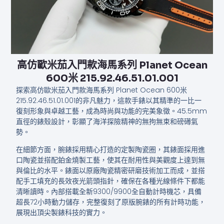
高仿歐米茄入門款​​海馬系列​ Planet Ocean
600米 215.92.46.51.01.001
探索高仿歐米茄入門款​​海馬系列​ Planet Ocean 600米
215.92.46.51.01.001的非凡魅力，這款手錶以其精準的一比一
復刻形象與卓越工藝，成為時尚與功能的完美象徵。45.5mm
直徑的錶殼設計，彰顯了海洋探險精神的無拘無束和磅礡氣
勢。
在細節方面，腕錶採用精心打造的定製陶瓷圈，其錶面採用進
口陶瓷並搭配鉑金燒製工藝，使其在耐用性與美觀度上達到無
與倫比的水平。錶面以原廠陶瓷精密研磨技術加工而成，並搭
配手工填充的長效夜光箭頭指針，確保在各種光線條件下都能
清晰讀時。內部搭載全新9300/9900全自動計時機芯，具備
超長72小時動力儲存，完整復刻了原版腕錶的所有計時功能，
展現出頂尖製錶科技的實力。