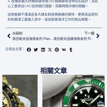
4. 配備原廠天然橡膠錶帶或316L精鋼錶帶及伸拉扣設計，其匠
心工藝來自CNC技術精打細磨，突顯時間淬煉的精髓。
這款腕錶不僅滿足各大錶友對經典腕錶的期待，更將高品質材
料和精湛工藝融入其中，成為致敬海洋之作的傑出典範。
上一頁
下
以前的
下一個
高仿歐米茄​海馬系列​ Planet Ocean 600米 215.33.46.51.03.001
高仿歐米茄錶​​​海馬系列​ Planet Ocean 600米 215.32.46.51.01.001
分享此文章：
相關文章