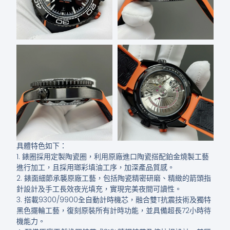
具體特色如下：
1. 錶圈採用定製陶瓷圈，利用原廠進口陶瓷搭配鉑金燒製工藝
進行加工，且採用瑯彩填油工序，加深產品質感。
2. 錶面細節承襲原廠工藝，包括陶瓷精密研磨、精緻的箭頭指
針設計及手工長效夜光填充，實現完美夜間可讀性。
3. 搭載9300/9900全自動計時機芯，融合雙T抗震技術及獨特
黑色擺輪工藝，復刻原裝所有計時功能，並具備超長72小時待
機能力。