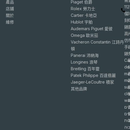
需
產品
Piaget 伯爵
11
店鋪
Rolex 勞力士
復
3
關於
Cartier 卡地亞
刻
維修
Hublot 宇舶
錶
Audemars Piguet 愛彼
高
Omega 歐米茄
仿
Vacheron Constantin 江詩丹
手
頓
錶
Panerai 沛納海
Ca
Longines 浪琴
de
Breitling 百年靈
ma
Patek Philippe 百達翡麗
mu
Jaeger-LeCoultre 積家
su
6
其他品牌
cl
wa
ים
פים
ות
וה