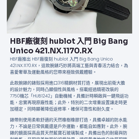
HBF廠復刻 hublot 入門​​​ Big Bang
Unico 421.NX.1170.RX
HBF廠推出 HBF廠復刻 hublot 入門​​​ Big Bang Unico
421.NX.1170.RX，這款腕錶巧妙將高端工藝與青春活力結合，為
喜愛奢華及運動風格的您帶來極致佩戴體驗。
此款腕錶的錶殼採用進口316精鋼材質打造，展現出前衛大膽
的設計魅力，同時凸顯個性與風格。搭載經過精密改裝的
7750機芯「HUB1242」自動機械，具備計時瞬啟與一鍵飛返功
能，忠實再現原廠性能；此外，特別的二次增重設置讓走時更
加穩定，同時顯著降低返修率，確保可靠性和耐久度。
錶帶則使用柔軟舒適的天然橡樹橡膠打造，具備卓越的防水能
力，不論是日常佩戴還是戶外運動，都能自如應對。此外，腕
錶的鏡面採高品質天然藍寶石玻璃製成，具備出色的耐磨與防