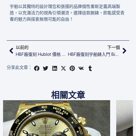
宇舶以其獨特的設計理念和張揚的品牌個性重新定義高端製
造，以充滿活力的視角引領潮流。選擇這款腕錶，即能感受青
春的魅力與探索無限可能的自由！
上一頁
下
以前的
下一個
HBF廠復刻 Hublot 價格​​ Big Bang Unico 441.NL.5171.RX
HBF廠復刻宇舶錶入門​​​ Big Bang Unico 421.NM.1170.RX
分享此文章：
相關文章