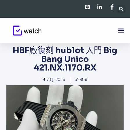
跳
至
主
要
內
容
HBF廠復刻 hublot 入門​​​ Big
Bang Unico
421.NX.1170.RX
14 7 月, 2025
528591