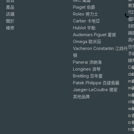
首頁
IWC 萬國
需
產品
Piaget 伯爵
11
店鋪
Rolex 勞力士
復
3
關於
Cartier 卡地亞
刻
維修
Hublot 宇舶
錶
Audemars Piguet 愛彼
高
Omega 歐米茄
仿
Vacheron Constantin 江詩丹
手
頓
錶
Panerai 沛納海
Ca
Longines 浪琴
de
Breitling 百年靈
ma
Patek Philippe 百達翡麗
mu
Jaeger-LeCoultre 積家
su
6
其他品牌
cl
wa
ים
פים
ות