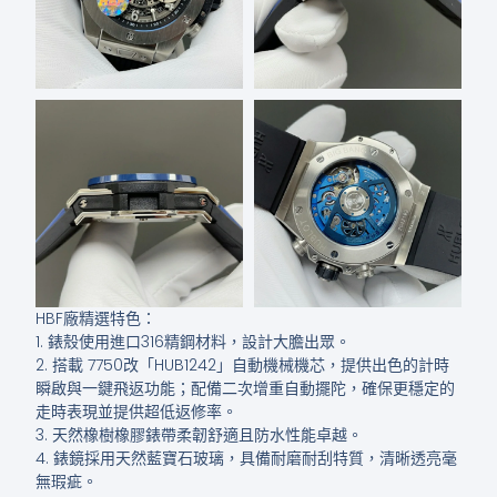
HBF廠精選特色：
1. 錶殼使用進口316精鋼材料，設計大膽出眾。
2. 搭載 7750改「HUB1242」自動機械機芯，提供出色的計時
瞬啟與一鍵飛返功能；配備二次增重自動擺陀，確保更穩定的
走時表現並提供超低返修率。
3. 天然橡樹橡膠錶帶柔韌舒適且防水性能卓越。
4. 錶鏡採用天然藍寶石玻璃，具備耐磨耐刮特質，清晰透亮毫
無瑕疵。