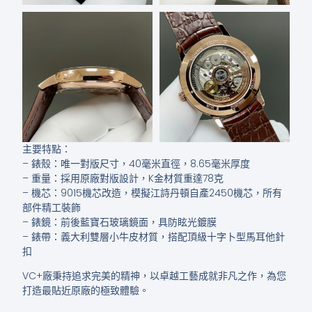
主要特點：
– 錶殼：唯一對版尺寸，40毫米直徑，8.65毫米厚度
– 重量：採用原廠對版設計，K金材質重達78克
– 機芯：9015機芯改造，模擬江詩丹頓自產2450機芯，所有
部件精工裝飾
– 錶鏡：前後藍寶石玻璃鏡面，具防眩光鍍膜
– 錶帶：義大利雙層小牛皮材質，搭配頂級十字卜型馬耳他針
扣
VC+廠秉持追求完美的精神，以卓越工藝成就非凡之作，為您
打造最貼近原廠的極致體驗。