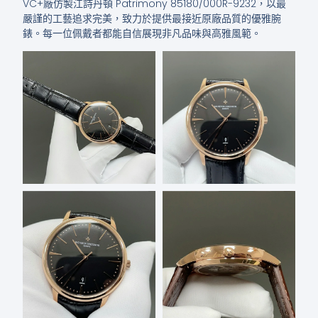
VC+廠仿製江詩丹頓 Patrimony 85180/000R-9232，以最
嚴謹的工藝追求完美，致力於提供最接近原廠品質的優雅腕
錶。每一位佩戴者都能自信展現非凡品味與高雅風範。