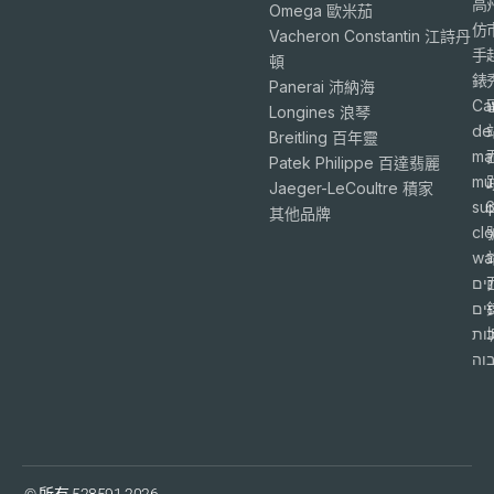
高
Omega 歐米茄
仿
Vacheron Constantin 江詩丹
手
頓
錶
Panerai 沛納海
Ca
Longines 浪琴
de
Breitling 百年靈
ma
Patek Philippe 百達翡麗
mu
Jaeger-LeCoultre 積家
su
6
其他品牌
cl
wa
ים
פים
ות
וה
© 所有 528591 2026