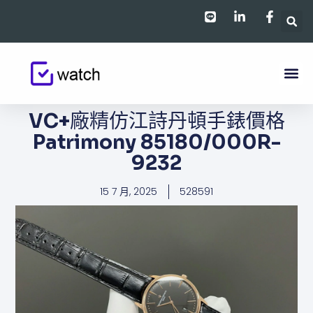
跳
至
主
要
內
容
VC+廠精仿江詩丹頓手錶價格​​​​​​
Patrimony 85180/000R-
9232
15 7 月, 2025
528591