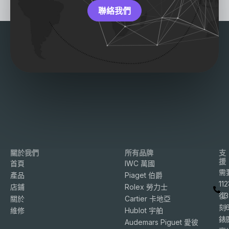
聯絡我們
關於我們
所有品牌
支
援
首頁
IWC 萬國
需
產品
Piaget 伯爵
11
店鋪
Rolex 勞力士
復
3
關於
Cartier 卡地亞
刻
維修
Hublot 宇舶
錶
Audemars Piguet 愛彼