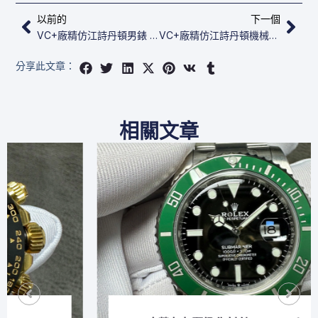
上一頁
下
以前的
下一個
VC+廠精仿江詩丹頓男錶​​​​​ Patrimony 85180/000R-H116
VC+廠精仿江詩丹頓機械錶​​​​​​​ Patrimony 85180/000R-9248
分享此文章：
相關文章