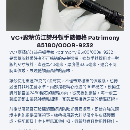
VC+廠精仿江詩丹頓手錶價格​​​​​​ Patrimony
85180/000R-9232
VC+廠精仿江詩丹頓手錶 Patrimony 85180/000R-9232，
是奢華腕錶愛好者不可錯過的完美選擇。這款手錶採用唯一對
版的尺寸設計，直徑為40毫米，厚度僅8.65毫米，適合不同
腕圍佩戴，展現低調而高雅的品味。
錶殼使用重達78克的K金材質，不僅帶來穩重的佩戴感，也傳
遞出其非凡工藝水準。內部搭載精心改造的9015機芯，模擬江
詩丹頓自製2450機芯的擺輪方向。從夾板到鋼輪，每一處工
藝細節都由製錶師精雕細琢，完美呈現接近原裝的精湛技術。
前後雙層藍寶石玻璃鏡面經過防眩光鍍膜處理，即使在強光環
境中也能提供清晰視野。錶帶採用義大利雙層小牛皮精製而
成，搭配頂級十字卜型馬耳他針扣，佩戴舒適且耐用性極佳。