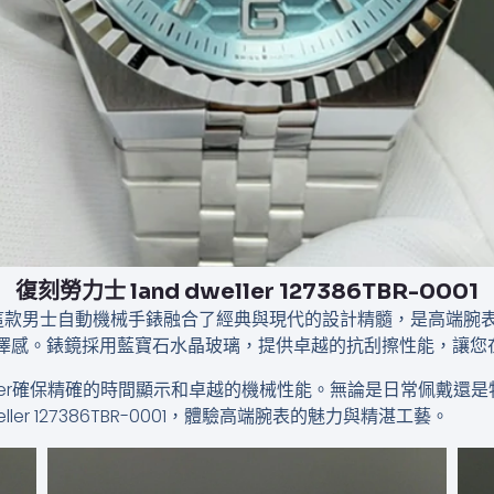
復刻勞力士 land dweller 127386TBR-0001
TBR-0001，這款男士自動機械手錶融合了經典與現代的設計精髓，是
光澤感。錶鏡採用藍寶石水晶玻璃，提供卓越的抗刮擦性能，讓您
Dweller確保精確的時間顯示和卓越的機械性能。無論是日常佩
ler 127386TBR-0001，體驗高端腕表的魅力與精湛工藝。