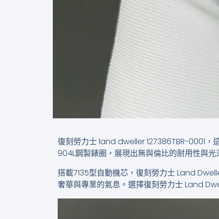
復刻勞力士 land dweller 127386
904L鋼製錶圈，展現出無與倫比的耐用性與
搭載7135型自動機芯，復刻勞力士 Land 
奢華與專業的氣息。選擇復刻勞力士 Land Dwel