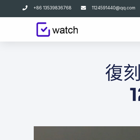
跳
+86 13539836768
1124591440@qq.com
至
主
要
內
容
復刻勞