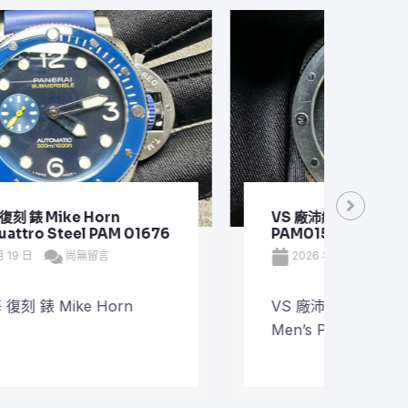
VS 廠沛納海仿 錶 網 Automatic Men’s
VS 
PAM01518
Plan
2026 年 3 月 19 日
尚無留言
20
VS 廠沛納海仿 錶 網 Automatic
VS 
Men’s P ...
Plane