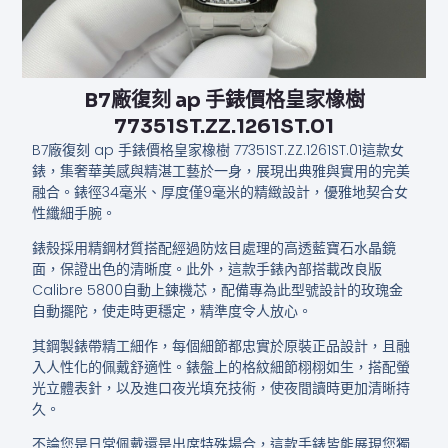
B7廠復刻 ap 手錶價格​皇家橡樹​
77351ST.ZZ.1261ST.01
B7廠復刻 ap 手錶價格​皇家橡樹​ 77351ST.ZZ.1261ST.01這款女
錶，集奢華美感與精湛工藝於一身，展現出典雅與實用的完美
融合。錶徑34毫米、厚度僅9毫米的精緻設計，優雅地契合女
性纖細手腕。
錶殼採用精鋼材質搭配經過防炫目處理的高透藍寶石水晶鏡
面，保證出色的清晰度。此外，這款手錶內部搭載改良版
Calibre 5800自動上鍊機芯，配備專為此型號設計的玫瑰金
自動擺陀，使走時更穩定，精準度令人放心。
其鋼製錶帶精工細作，每個細節都忠實於原裝正品設計，且融
入人性化的佩戴舒適性。錶盤上的格紋細節栩栩如生，搭配螢
光立體表針，以及進口夜光填充技術，使夜間讀時更加清晰持
久。
不論您是日常佩戴還是出席特殊場合，這款手錶皆能展現您獨