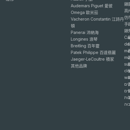
錶
Audemars Piguet 愛彼
高
Omega 歐米茄
仿
Vacheron Constantin 江詩丹
手
頓
錶
Panerai 沛納海
Ca
Longines 浪琴
de
Breitling 百年靈
ma
Patek Philippe 百達翡麗
mu
Jaeger-LeCoultre 積家
su
6
其他品牌
cl
wa
ים
פים
ות
וה