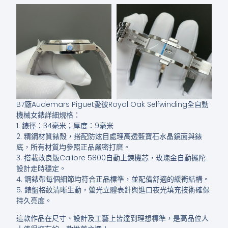
B7廠Audemars Piguet愛彼Royal Oak Selfwinding全自動
機械女錶詳細規格：
1. 錶徑：34毫米；厚度：9毫米
2. 精鋼材質錶殼，搭配防炫目處理高透藍寶石水晶鏡面與錶
底，所有材質均參照正品嚴密打磨。
3. 搭載改良版Calibre 5800自動上鍊機芯，玫瑰金自動擺陀
設計走時穩定。
4. 鋼錶帶每個細節均符合正品標準，並配備舒適的緩衝結構。
5. 錶盤格紋清晰生動，螢光立體表針與進口夜光填充技術確保
持久亮度。
這款作品在尺寸、設計及工藝上皆達到理想標準，是高品位人