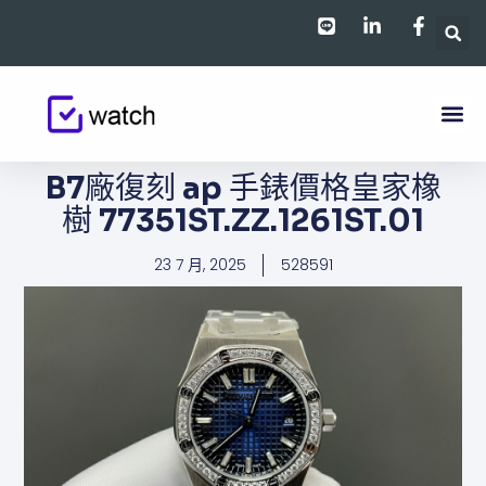
跳
至
主
要
內
容
B7廠復刻 ap 手錶價格​皇家橡
樹​ 77351ST.ZZ.1261ST.01
23 7 月, 2025
528591