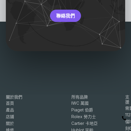
聯絡我們
關於我們
所有品牌
支
援
首頁
IWC 萬國
需
產品
Piaget 伯爵
11
店鋪
Rolex 勞力士
復
3
關於
Cartier 卡地亞
刻
維修
Hublot 宇舶