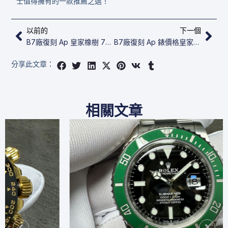
士值得擁有的一款推薦之選！
上一頁
下
以前的
下一個
B7廠復刻 Ap 皇家橡樹​ 77350CE.OO.1266CE.01
B7廠復刻 Ap 錶價格​皇家橡樹​ 77351ST.ZZ.1261ST.02
分享此文章：
相關文章