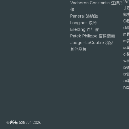
仿
Vacheron Constantin 江詩丹
手
頓
錶
Panerai 沛納海
Ca
Longines 浪琴
de
Breitling 百年靈
ma
Patek Philippe 百達翡麗
mu
Jaeger-LeCoultre 積家
su
6
其他品牌
cl
wa
ים
פים
ות
וה
© 所有 528591 2026