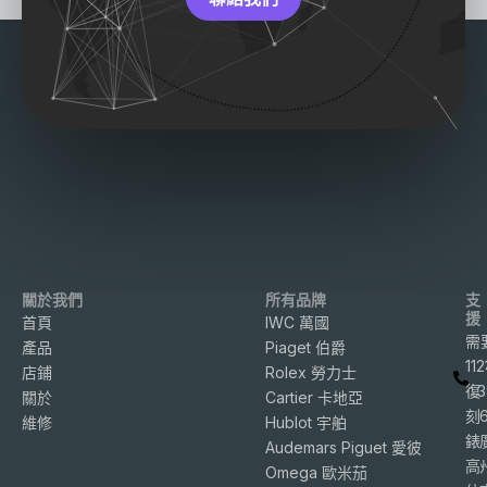
關於我們
所有品牌
支
援
首頁
IWC 萬國
需
產品
Piaget 伯爵
11
店鋪
Rolex 勞力士
復
3
關於
Cartier 卡地亞
刻
維修
Hublot 宇舶
錶
Audemars Piguet 愛彼
高
Omega 歐米茄