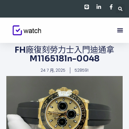
跳
至
主
要
內
容
FH廠復刻勞力士入門​​迪通拿
M116518ln-0048
24 7 月, 2025
528591