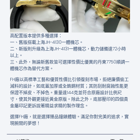
高配置版本提供多種選擇：
一、舊版搭載上海JH-4130一體機芯。
二、新版則升級為上海JH-4131一體機芯，動力儲備達72小時
以上。
三、此外，無論新舊款皆可選擇性價比優異的丹東7750順調一
體機芯作為替代方案。
FH廠以高標準工藝和優質性價比引領復刻市場，拒絕廉價偷工
減料的設計，如底蓋加厚或全鎢鋼材質；其防刮耐腐蝕性能更
保證不掉皮、不掉色。重量達144克並符合原廠設計比例尺
寸，使其外觀更接近黃金原版。除此之外，底部壓印的四個貴
金屬印記更訴說著精益求精的製作理念。
選擇FH廠，就是選擇臻品鐘錶體驗。滿足你對完美的追求，實
現腕間的夢想！
上一頁
下