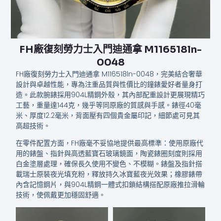
FH廠復刻勞力士入門​​迪通拿 M116518ln-
0048
FH廠復刻勞力士入門​​迪通拿 M116518ln-0048，完美結合奢華
設計與卓越性能，專為注重品質與性價比的鐘錶愛好者量身打
造。此款腕錶採用904L精鋼外殼，其內部配重設計更展現精巧
工藝，重量達144克，幾乎等同原廠的質感與手感。錶徑40毫
米、厚度12.2毫米，背面壓有四個貴金屬印記，細節處可見其
高超技術。
在零件配置方面，FH廠毫不妥協地提供最高標準：使用原廠代
用的錶盤、指針與高透藍寶石玻璃鏡面，陶瓷錶圈刻度則採用
白金塗層處理，確保長久使用不變色、不模糊。錶盤及指針搭
載瑞士原裝夜光填充粉，釋放持久冰寶藍夜光效果；橡膠錶帶
內含記憶鋼片，與904L精鋼一體式扣鎖結構搭配原廠推拉滑輪
技術，使佩戴更加穩固舒適。