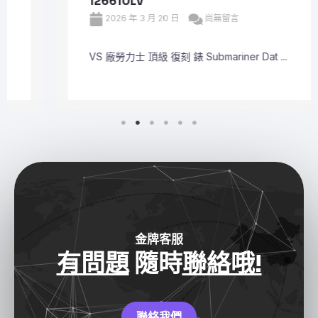
126610LV
2026 年 3 月 20 日
尚無留言
VS 廠勞力士 頂級 復刻 錶 Submariner Dat ...
金牌客服
有問題
隨時
聯絡哦!
聯絡我們