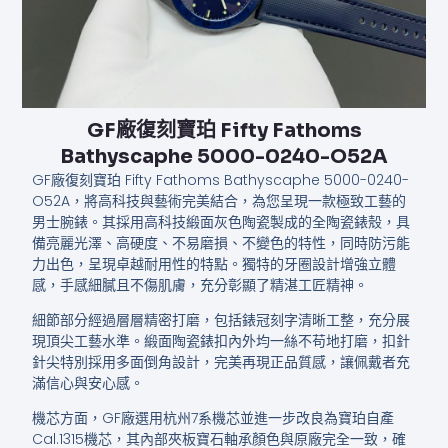
GF廠復刻寶珀 Fifty Fathoms
Bathyscaphe 5000-0240-O52A
GF廠復刻寶珀 Fifty Fathoms Bathyscaphe 5000-0240-
O52A，將高科技與藝術完美結合，為您呈現一款極致工藝的
男士腕錶。其採用高科技緞面灰色陶瓷製成的全陶瓷錶殼，具
備亮麗光澤、高硬度、不易磨損、不變色的特性，同時防污能
力出色，呈現卓越耐用性的特點。獨特的牙圈設計增強立體
感，手感細膩且不傷肌膚，充分彰顯了精湛工匠精神。
細節部分經過層層精密打磨，包括錶冠刻字清晰工整，充分展
現頂尖工藝水準。緞面陶瓷錶扣內外均一絲不苟地打磨，扣針
針尖特別採用多面倒角設計，完美再現正品質感，讓佩戴者充
滿信心與安心感。
機芯方面，GF廠選用杭州7系機芯並進一步改良為寶珀自產
Cal.1315機芯，其內部夾板寶石軸承顏色與原廠完全一致，確