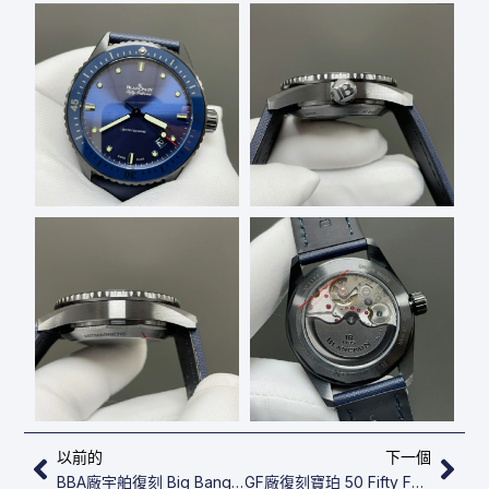
上一頁
下
以前的
下一個
BBA廠宇舶復刻 ​​​Big Bang 431.MX.1330.RX
GF廠復刻寶珀 50​ Fifty Fathoms Bathyscaphe 5000-0240-O53A