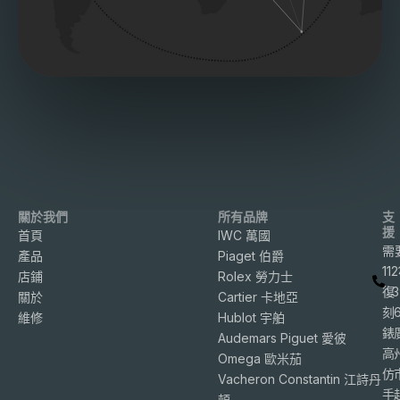
關於我們
所有品牌
支
援
首頁
IWC 萬國
需
產品
Piaget 伯爵
11
店鋪
Rolex 勞力士
復
3
關於
Cartier 卡地亞
刻
維修
Hublot 宇舶
錶
Audemars Piguet 愛彼
高
Omega 歐米茄
仿
Vacheron Constantin 江詩丹
手
頓