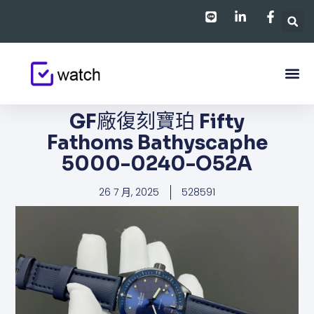
跳
至
主
要
內
容
GF廠復刻寶珀 Fifty
Fathoms Bathyscaphe
5000-0240-O52A
26 7 月, 2025
528591