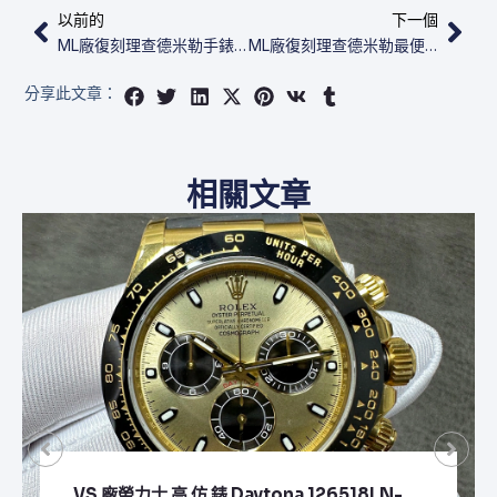
上一頁
下
以前的
下一個
ML廠復刻理查德米勒手錶​​​​ RM-055 NTPT
ML廠復刻理查德米勒最便宜​​​​ RM-055 Bubba Watson
分享此文章：
相關文章
VS 廠勞力士 頂級 復刻 錶 Submariner Date