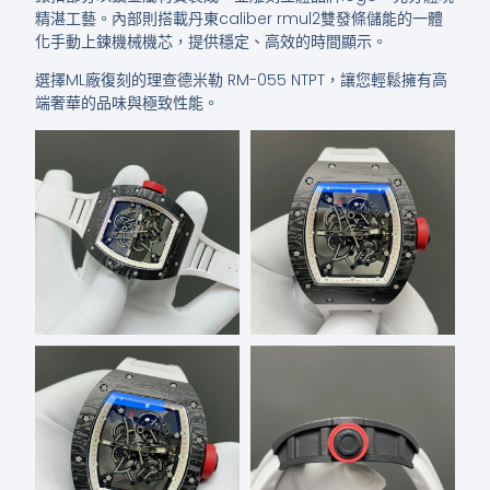
精湛工藝。內部則搭載丹東caliber rmul2雙發條儲能的一體
化手動上鍊機械機芯，提供穩定、高效的時間顯示。
選擇ML廠復刻的理查德米勒 RM-055 NTPT，讓您輕鬆擁有高
端奢華的品味與極致性能。