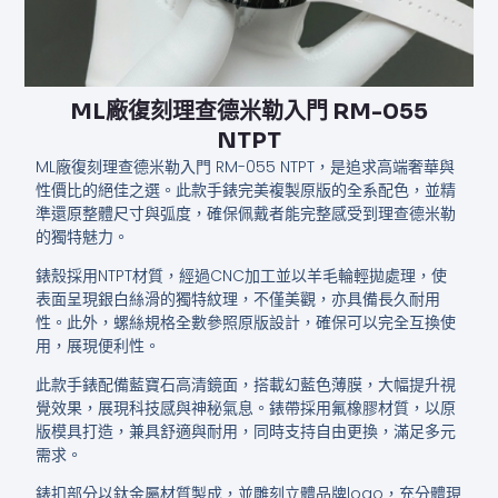
ML廠復刻理查德米勒入門​​​​ RM-055
NTPT
ML廠復刻理查德米勒入門​​​​ RM-055 NTPT，是追求高端奢華與
性價比的絕佳之選。此款手錶完美複製原版的全系配色，並精
準還原整體尺寸與弧度，確保佩戴者能完整感受到理查德米勒
的獨特魅力。
錶殼採用NTPT材質，經過CNC加工並以羊毛輪輕拋處理，使
表面呈現銀白絲滑的獨特紋理，不僅美觀，亦具備長久耐用
性。此外，螺絲規格全數參照原版設計，確保可以完全互換使
用，展現便利性。
此款手錶配備藍寶石高清鏡面，搭載幻藍色薄膜，大幅提升視
覺效果，展現科技感與神秘氣息。錶帶採用氟橡膠材質，以原
版模具打造，兼具舒適與耐用，同時支持自由更換，滿足多元
需求。
錶扣部分以鈦金屬材質製成，並雕刻立體品牌logo，充分體現