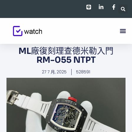
跳
至
主
要
內
容
ML廠復刻理查德米勒入門​​​​
RM-055 NTPT
27 7 月, 2025
528591