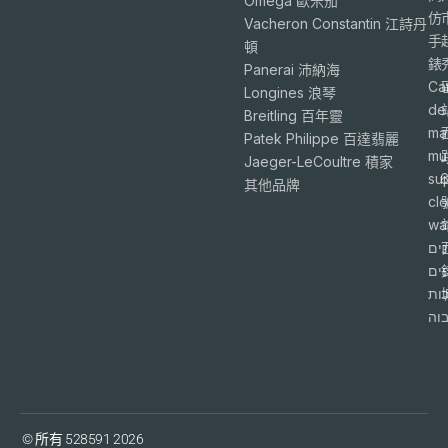
Omega 歐米茄
仿
Vacheron Constantin 江詩丹
手
頓
錶
Panerai 沛納海
Ca
Longines 浪琴
de
Breitling 百年靈
ma
Patek Philippe 百達翡麗
mu
Jaeger-LeCoultre 積家
su
6
其他品牌
cl
wa
ים
פים
ות
וה
© 所有 528591 2026