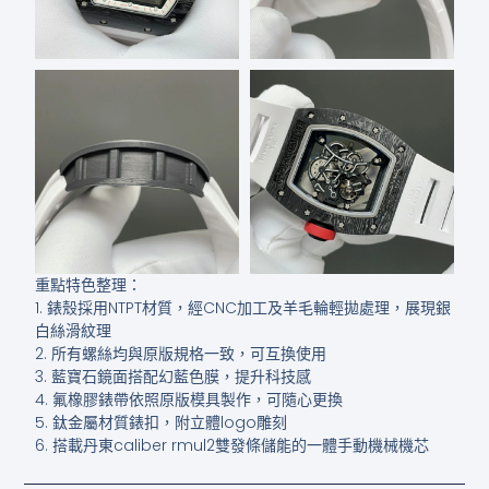
重點特色整理：
1. 錶殼採用NTPT材質，經CNC加工及羊毛輪輕拋處理，展現銀
白絲滑紋理
2. 所有螺絲均與原版規格一致，可互換使用
3. 藍寶石鏡面搭配幻藍色膜，提升科技感
4. 氟橡膠錶帶依照原版模具製作，可隨心更換
5. 鈦金屬材質錶扣，附立體logo雕刻
6. 搭載丹東caliber rmul2雙發條儲能的一體手動機械機芯