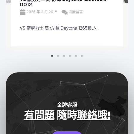
126610LV
2026 年 3 月 20 日
尚無留言
VS 廠勞力士 頂級 復刻 錶 Submariner Dat ...
金牌客服
有問題
隨時
聯絡哦!