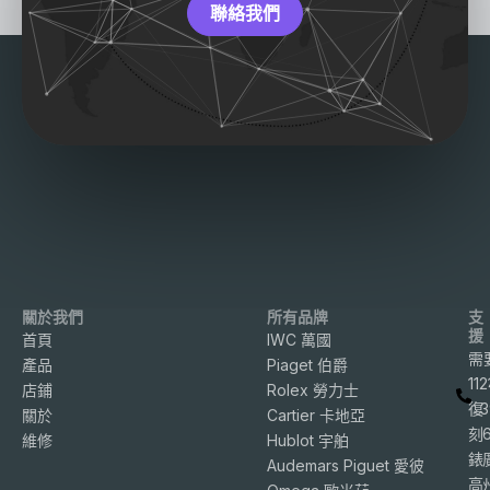
聯絡我們
關於我們
所有品牌
支
援
首頁
IWC 萬國
需
產品
Piaget 伯爵
11
店鋪
Rolex 勞力士
復
3
關於
Cartier 卡地亞
刻
維修
Hublot 宇舶
錶
Audemars Piguet 愛彼
高