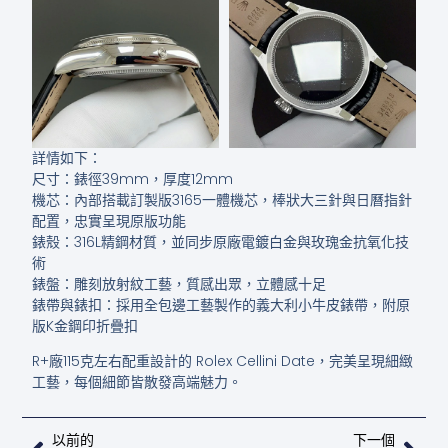
詳情如下：
尺寸：錶徑39mm，厚度12mm
機芯：內部搭載訂製版3165一體機芯，棒狀大三針與日曆指針
配置，忠實呈現原版功能
錶殼：316L精鋼材質，並同步原廠電鍍白金與玫瑰金抗氧化技
術
錶盤：雕刻放射紋工藝，質感出眾，立體感十足
錶帶與錶扣：採用全包邊工藝製作的義大利小牛皮錶帶，附原
版K金鋼印折疊扣
R+廠115克左右配重設計的 Rolex Cellini Date，完美呈現細緻
工藝，每個細節皆散發高端魅力。
上一頁
下
以前的
下一個