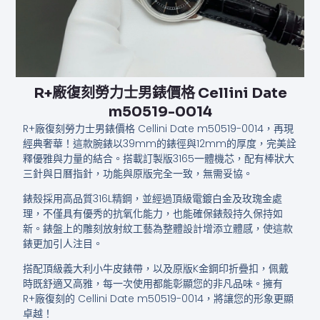
R+廠復刻勞力士男錶價格 Cellini Date
m50519-0014
R+廠復刻勞力士男錶價格 Cellini Date m50519-0014，再現
經典奢華！這款腕錶以39mm的錶徑與12mm的厚度，完美詮
釋優雅與力量的結合。搭載訂製版3165一體機芯，配有棒狀大
三針與日曆指針，功能與原版完全一致，無需妥協。
錶殼採用高品質316L精鋼，並經過頂級電鍍白金及玫瑰金處
理，不僅具有優秀的抗氧化能力，也能確保錶殼持久保持如
新。錶盤上的雕刻放射紋工藝為整體設計增添立體感，使這款
錶更加引人注目。
搭配頂級義大利小牛皮錶帶，以及原版K金鋼印折疊扣，佩戴
時既舒適又高雅，每一次使用都能彰顯您的非凡品味。擁有
R+廠復刻的 Cellini Date m50519-0014，將讓您的形象更顯
卓越！