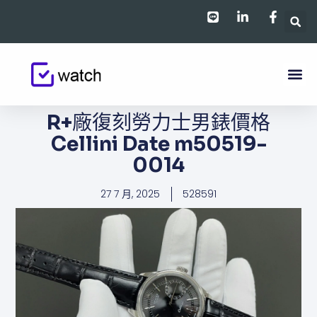
跳
至
主
要
內
容
R+廠復刻勞力士男錶價格
Cellini Date m50519-
0014
27 7 月, 2025
528591