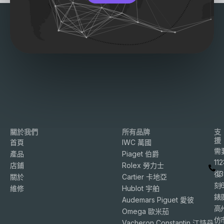
關於我們
所有品牌
支
援
首頁
IWC 萬國
需
產品
Piaget 伯爵
11
店鋪
Rolex 勞力士
復
3
關於
Cartier 卡地亞
刻
維修
Hublot 宇舶
錶
Audemars Piguet 愛彼
高
Omega 歐米茄
仿
Vacheron Constantin 江詩丹