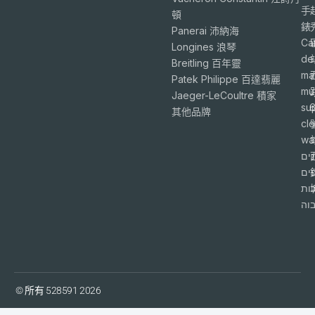
手
頓
錶
Panerai 沛納海
Ca
Longines 浪琴
de
Breitling 百年靈
ma
Patek Philippe 百達翡麗
mu
Jaeger-LeCoultre 積家
su
6
其他品牌
cl
wa
ים
פים
ות
וה
© 所有 528591 2026