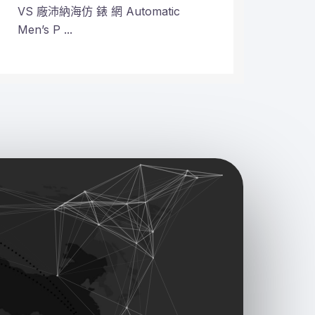
VS 廠沛納海仿 錶 網 Automatic
VS 
Men’s P ...
Plane