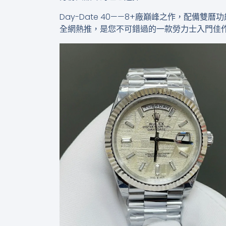
Day-Date 40——8+廠巔峰之作，配備
全網熱推，是您不可錯過的一款勞力士入門佳