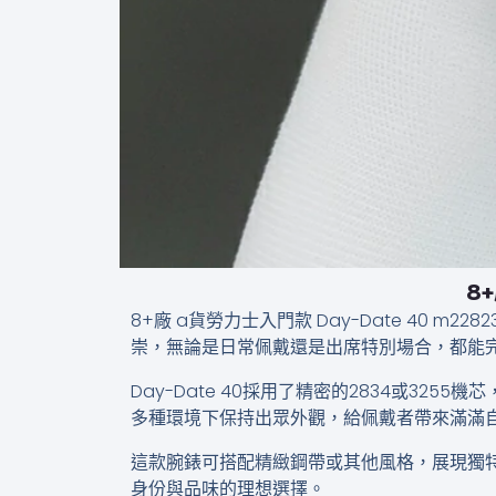
8+
8+廠 a貨勞力士入門款​​​​ Day-Date
崇，無論是日常佩戴還是出席特別場合，都能
Day-Date 40採用了精密的2834或3
多種環境下保持出眾外觀，給佩戴者帶來滿滿
這款腕錶可搭配精緻鋼帶或其他風格，展現獨
身份與品味的理想選擇。