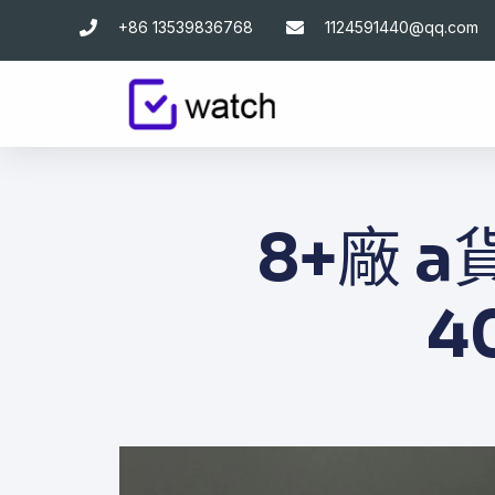
跳
+86 13539836768
1124591440@qq.com
至
主
要
內
容
8+廠 a貨
4