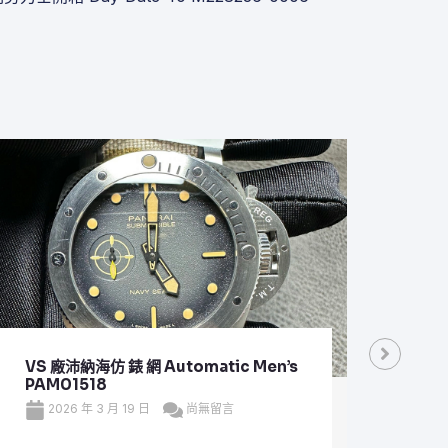
VS 廠沛納海仿 錶 網 Automatic Men’s
VS 
PAM01518
Plan
2026 年 3 月 19 日
尚無留言
20