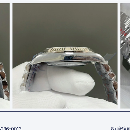
236-0013
8+廠復刻勞