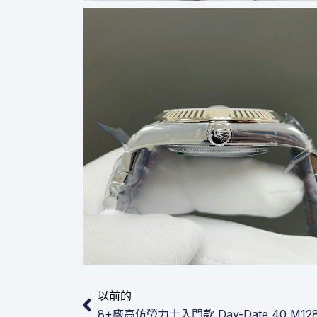
上一頁
以前的
8+廠高仿勞力士入門款​​​​ Day-Date 40 M128