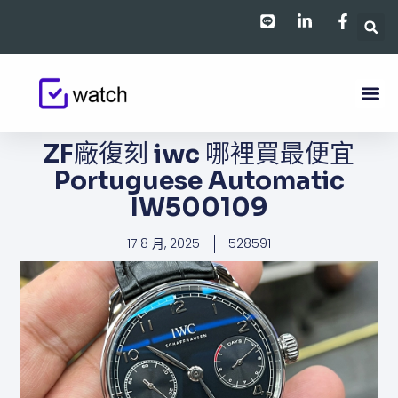
跳
至
主
要
內
容
ZF廠復刻 iwc 哪裡買最便宜
Portuguese Automatic
IW500109
17 8 月, 2025
528591