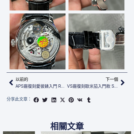
上一頁
下
以前的
下一個
APS廠復刻愛彼錶入門 Royal Oak 15410BC.GG.1224BC.01
VS廠復刻歐米茄入門款 Seamaster Aqua Terra 220.10.41.21.03.002
分享此文章：
相關文章