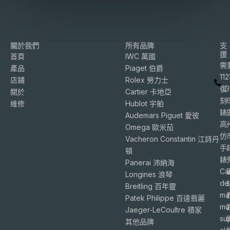
關於我們
所有品牌
支
援
首頁
IWC 萬國
需
產品
Piaget 伯爵
11
店鋪
Rolex 勞力士
復
3
關於
Cartier 卡地亞
刻
維修
Hublot 宇舶
錶
Audemars Piguet 愛彼
高
Omega 歐米茄
仿
Vacheron Constantin 江詩丹
手
頓
錶
Panerai 沛納海
Ca
Longines 浪琴
de
Breitling 百年靈
ma
Patek Philippe 百達翡麗
mu
Jaeger-LeCoultre 積家
su
6
其他品牌