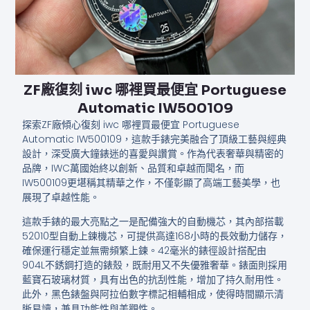
ZF廠復刻 iwc 哪裡買最便宜 Portuguese
Automatic IW500109
探索ZF廠傾心復刻 iwc 哪裡買最便宜 Portuguese
Automatic IW500109，這款手錶完美融合了頂級工藝與經典
設計，深受廣大鐘錶迷的喜愛與讚賞。作為代表奢華與精密的
品牌，IWC萬國始終以創新、品質和卓越而聞名，而
IW500109更堪稱其精華之作，不僅彰顯了高端工藝美學，也
展現了卓越性能。
這款手錶的最大亮點之一是配備強大的自動機芯，其內部搭載
52010型自動上鍊機芯，可提供高達168小時的長效動力儲存，
確保運行穩定並無需頻繁上鍊。42毫米的錶徑設計搭配由
904L不銹鋼打造的錶殼，既耐用又不失優雅奢華。錶面則採用
藍寶石玻璃材質，具有出色的抗刮性能，增加了持久耐用性。
此外，黑色錶盤與阿拉伯數字標記相輔相成，使得時間顯示清
晰易讀，兼具功能性與美觀性。