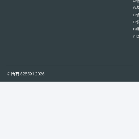
cl
wa
ים
פים
ות
וה
© 所有 528591 2026