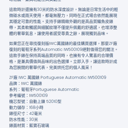
這款時計還擁有30米的防水深度設計，無論是日常生活中的輕
微碰水或雨天使用，都毫無壓力，同時在正式場合依然能展現
其穩定可靠的性能。支持手錶精緻外觀的是高品質鱷魚皮錶
帶，其柔軟觸感與細膩紋理不僅提升佩戴的舒適感，也增添整
體的奢華氣息，讓使用者感受尊貴之餘，展現獨到品味。
如果您正在尋找復刻版IWC萬國錶的最佳購買選擇，那麼ZF廠
復刻的葡萄牙系列Automatic IW500109絕對值得您的關注。
這款手錶在保持高端品質的同時，也擁有令人驚喜的合理價
格，是兼具價值與品味的出色選擇。立即入手，讓這款時計成
為您腕間的奢華代表，完美烘托您的個人風采！
ZF廠 IWC 萬國錶 Portuguese Automatic IW500109
品牌：IWC 萬國錶
系列：葡萄牙Portuguese Automatic
參考編號：IW500109
機芯型號：自動上鍊 52010型
動力儲存：168小時
錶徑尺寸：42毫米
防水性能：30米
錶面材質：藍寶石玻璃