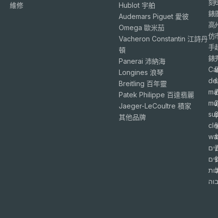
刻
維修
Hublot 宇舶
錶
Audemars Piguet 愛彼
高
Omega 歐米茄
仿
Vacheron Constantin 江詩丹
手
頓
錶
Panerai 沛納海
Ca
Longines 浪琴
de
Breitling 百年靈
ma
Patek Philippe 百達翡麗
mu
Jaeger-LeCoultre 積家
su
6
其他品牌
cl
wa
ים
פים
ות
וה