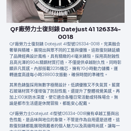
QF廠勞力士復刻錶 Datejust 41 126334-
0018
QF廠勞力士復刻錶 Datejust 41型號126334-0018，完美融合
奢華與精確，展現出與眾不同的工藝與優雅。這款復刻錶延續
了品牌經典設計風格，具有精緻的41毫米錶殼，採用高耐蝕性
且高光澤的904L精鋼材質打造，不僅提供卓越耐久性，同時彰
顯非凡質感。內部搭載3235機芯，擁有70小時動力儲備，運
轉速度高達每小時28800次振動，確保時間的準確性。
其黑色錶盤採用無數字極簡設計，低調優雅又不失氣質。藍寶
石玻璃材質不僅增強了防刮性能，還提升了整體視覺美感。再
加上100米防水深度，使它適合各種日常活動或特殊場合，無
論是都市生活還是休閒冒險，都能安心配戴。
QF廠勞力士Datejust 41型號126334-0018擁有卓越工藝與出
色性能，是品味與地位的象徵。不管是作為自用還是送禮，這
款復刻錶都能展現佩戴者的個人魅力以及高級時尚感，讓每一