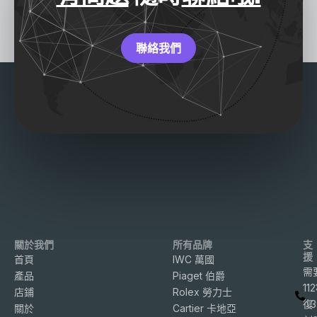
聯絡我們
關於我們
所有品牌
支
援
首頁
IWC 萬國
需
產品
Piaget 伯爵
11
店鋪
Rolex 勞力士
復
3
關於
Cartier 卡地亞