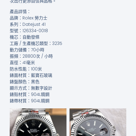
次出行更添自信與品格。
產品詳情：
品牌：Rolex 勞力士
系列：Datejust 41
型號：126334-0018
機芯：自動發條
工廠 / 生產機芯類型：3235
動力儲備：70小時
振頻：28800次 / 小時
直徑：41毫米
防水性能：100米
錶面材質：藍寶石玻璃
錶盤顏色：黑色
顯示方式：無數字設計
錶殼材質：904L精鋼
錶帶材質：904L精鋼