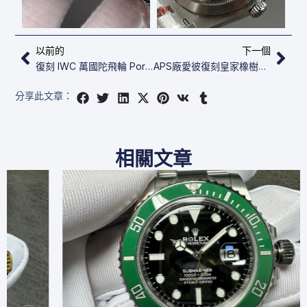
上一頁
下
以前的
下一個
復刻 IWC 萬國陀飛輪 Portuguese Tourbillon IW545901
APS廠愛彼復刻皇家橡樹萬年曆 26574ST.OO.1220ST.02
分享此文章：
相關文章