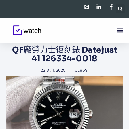
跳
至
主
要
內
容
QF廠勞力士復刻錶 Datejust
41 126334-0018
22 8 月, 2025
528591