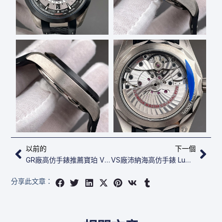
上一頁
下
以前的
下一個
GR廠高仿手錶推薦寶珀 Villeret Quantième Complet
VS廠沛納海高仿手錶 Luminor Submersible PAM 00616
分享此文章：