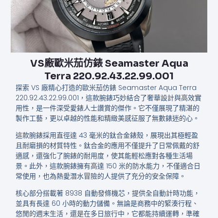
VS廠歐米茄仿錶 Seamaster Aqua
Terra 220.92.43.22.99.001
探索 VS 廠精心打造的歐米茄仿錶 Seamaster Aqua Terra
220.92.43.22.99.001，這款腕錶巧妙結合了奢華設計與高效實
用性，是一件深受愛錶人士讚賞的傑作。它不僅展現了精湛的
製作工藝，更以卓越的性能和精緻美感征服了無數錶迷的心。
這款腕錶採用直徑達 43 毫米的鈦合金錶殼，展現出其極輕盈
且耐磨損的材質特性。鈦合金的應用不僅提升了日常佩戴的舒
適感，還強化了腕錶的耐用度，使其能輕松應對各種生活場
景。此外，這款腕錶擁有高達 150 米的防水能力，不僅適合日
常使用，也為熱愛潛水冒險的人提供了充分的安全保障。
核心部分搭載著 8938 自動發條機芯，提供全自動計時功能，
並具有長達 60 小時的動力儲備。無論是商務中的緊湊行程、
悠閒的週末生活，還是在多日旅行中，它都能持續運轉，準確