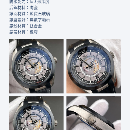
防水能力：150 米深度
后蓋材料：陶瓷
錶面材質：藍寶石玻璃
錶盤設計：無數字顯示
錶殼材質：鈦合金
錶帶材質：橡膠