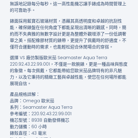
無誤地記錄每分每秒。這一高性能機芯讓手錶成為時間管理上
的可靠助手。
錶面採用藍寶石玻璃材質，憑藉其高透明度和卓越的抗刮性
能，確保錶盤在任何角度下都能呈現出清晰的觀感。同時，簡
約而不失典雅的無數字設計更是為整體外觀增添了一份低調奢
華之美。搭配橡膠材質的錶帶，更提升了佩戴時的舒適度，不
僅符合運動時的需求，也能輕松迎合休閒場合的穿搭。
選擇 VS 廠仿製版歐米茄 Seamaster Aqua Terra
220.92.43.22.99.001，不僅是一款腕錶，更是一種品味與態度
的象徵。每次佩戴，它都能帶給您歐米茄品牌特有的非凡魅
力，以及它秉持的精緻工藝與卓越性能，使您在任何場所都能
展現自信。
產品規格詳解：
品牌：Omega 歐米茄
系列：Seamaster Aqua Terra
參考編號：220.92.43.22.99.001
機芯型號：8938 自動發條機芯
動力儲備：60 小時
錶殼直徑：43 毫米