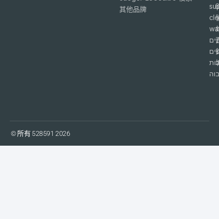
su
6
其他品牌
cl
wa
ים
פים
ות
וה
© 所有 528591 2026