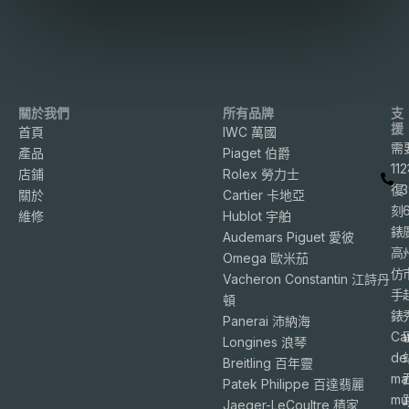
關於我們
所有品牌
支
援
首頁
IWC 萬國
需
產品
Piaget 伯爵
11
店鋪
Rolex 勞力士
復
3
關於
Cartier 卡地亞
刻
維修
Hublot 宇舶
錶
Audemars Piguet 愛彼
高
Omega 歐米茄
仿
Vacheron Constantin 江詩丹
手
頓
錶
Panerai 沛納海
Ca
Longines 浪琴
de
Breitling 百年靈
ma
Patek Philippe 百達翡麗
mu
Jaeger-LeCoultre 積家