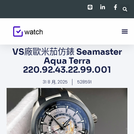
跳
至
主
要
內
容
VS廠歐米茄仿錶 Seamaster
Aqua Terra
220.92.43.22.99.001
31 8 月, 2025
528591