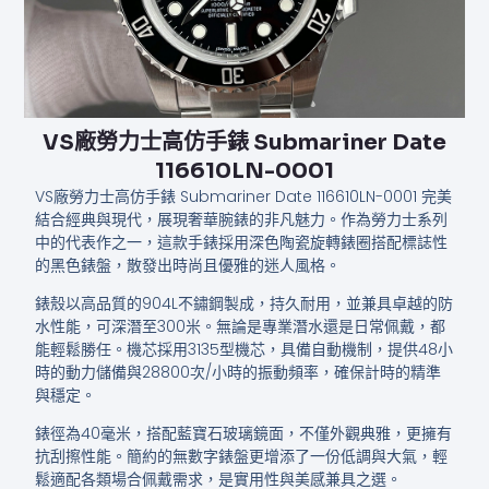
VS廠勞力士高仿手錶 Submariner Date
116610LN-0001
VS廠勞力士高仿手錶 Submariner Date 116610LN-0001 完美
結合經典與現代，展現奢華腕錶的非凡魅力。作為勞力士系列
中的代表作之一，這款手錶採用深色陶瓷旋轉錶圈搭配標誌性
的黑色錶盤，散發出時尚且優雅的迷人風格。
錶殼以高品質的904L不鏽鋼製成，持久耐用，並兼具卓越的防
水性能，可深潛至300米。無論是專業潛水還是日常佩戴，都
能輕鬆勝任。機芯採用3135型機芯，具備自動機制，提供48小
時的動力儲備與28800次/小時的振動頻率，確保計時的精準
與穩定。
錶徑為40毫米，搭配藍寶石玻璃鏡面，不僅外觀典雅，更擁有
抗刮擦性能。簡約的無數字錶盤更增添了一份低調與大氣，輕
鬆適配各類場合佩戴需求，是實用性與美感兼具之選。