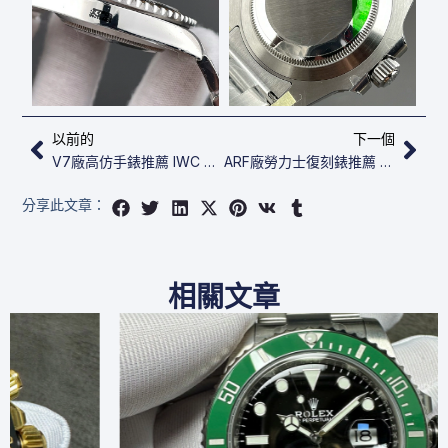
上一頁
下
以前的
下一個
V7廠高仿手錶推薦 IWC 萬國 Portofino Automatic IW356502
ARF廠勞力士復刻錶推薦 GMT-Master II 126719blro-0002
分享此文章：
相關文章