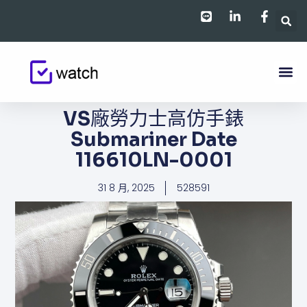
跳
至
主
要
內
容
VS廠勞力士高仿手錶
Submariner Date
116610LN-0001
31 8 月, 2025
528591