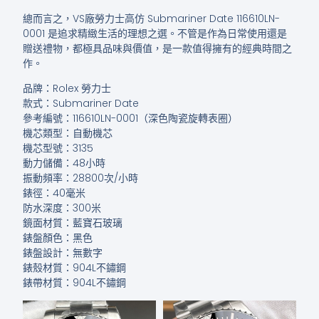
總而言之，VS廠勞力士高仿 Submariner Date 116610LN-
0001 是追求精緻生活的理想之選。不管是作為日常使用還是
贈送禮物，都極具品味與價值，是一款值得擁有的經典時間之
作。
品牌：Rolex 勞力士
款式：Submariner Date
參考編號：116610LN-0001（深色陶瓷旋轉表圈）
機芯類型：自動機芯
機芯型號：3135
動力儲備：48小時
振動頻率：28800次/小時
錶徑：40毫米
防水深度：300米
鏡面材質：藍寶石玻璃
錶盤顏色：黑色
錶盤設計：無數字
錶殼材質：904L不鏽鋼
錶帶材質：904L不鏽鋼