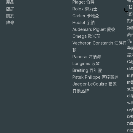
需
產品
Piaget 伯爵
11
店鋪
Rolex 勞力士
復
3
關於
Cartier 卡地亞
刻
維修
Hublot 宇舶
錶
Audemars Piguet 愛彼
高
Omega 歐米茄
仿
Vacheron Constantin 江詩丹
手
頓
錶
Panerai 沛納海
Ca
Longines 浪琴
de
Breitling 百年靈
ma
Patek Philippe 百達翡麗
mu
Jaeger-LeCoultre 積家
su
6
其他品牌
cl
wa
ים
פים
ות
וה