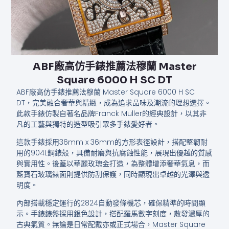
ABF廠高仿手錶推薦法穆蘭 Master
Square 6000 H SC DT
ABF廠高仿手錶推薦法穆蘭 Master Square 6000 H SC
DT，完美融合奢華與精緻，成為追求品味及潮流的理想選擇。
此款手錶仿製自著名品牌Franck Muller的經典設計，以其非
凡的工藝與獨特的造型吸引眾多手錶愛好者。
這款手錶採用36mm x 36mm的方形表徑設計，搭配堅韌耐
用的904L鋼錶殼，具備耐磨與抗腐蝕性能，展現出優越的質感
與實用性。後蓋以華麗玫瑰金打造，為整體增添奢華氣息，而
藍寶石玻璃錶面則提供防刮保護，同時顯現出卓越的光澤與透
明度。
內部搭載穩定運行的2824自動發條機芯，確保精準的時間顯
示。手錶錶盤採用銀色設計，搭配羅馬數字刻度，散發濃厚的
古典氣質。無論是日常配戴亦或正式場合，Master Square