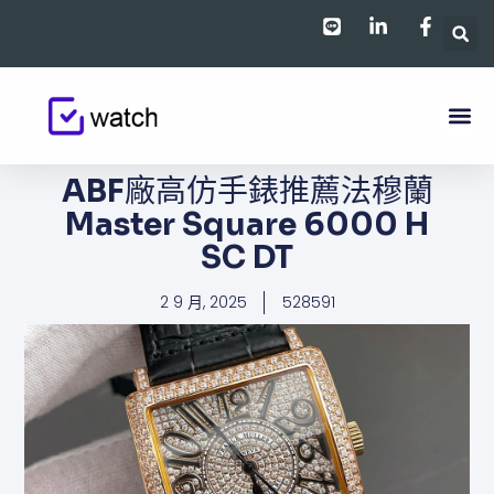
跳
至
主
要
內
容
ABF廠高仿手錶推薦法穆蘭
Master Square 6000 H
SC DT
2 9 月, 2025
528591