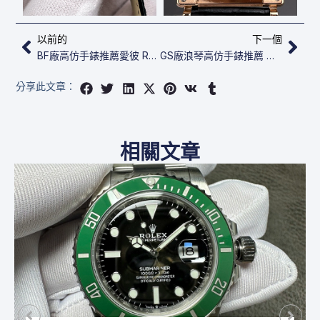
上一頁
下
以前的
下一個
BF廠高仿手錶推薦愛彼 Royal Oak 77351OR.ZZ.1261OR.01
GS廠浪琴高仿手錶推薦 Master Collection L2.773.4.78.3
分享此文章：
相關文章