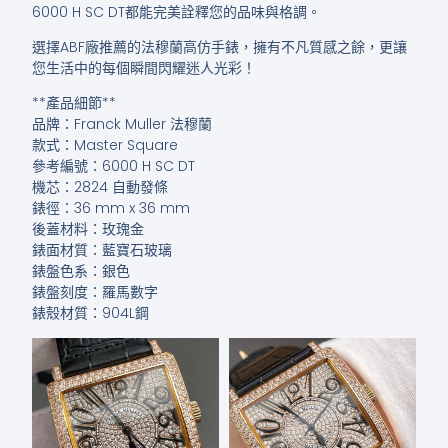
6000 H SC DT都能完美詮釋您的品味與格調。
選擇ABF廠推薦的法穆蘭高仿手錶，擁有不凡質感之餘，更讓
您生活中的每個瞬間閃耀迷人光彩！
**產品細節**
品牌：Franck Muller 法穆蘭
款式：Master Square
參考編號：6000 H SC DT
機芯：2824 自動發條
錶徑：36 mm x 36 mm
後蓋材料：玫瑰金
錶面材質：藍寶石玻璃
錶盤色系：銀色
錶盤刻度：羅馬數字
錶殼材質：904L鋼