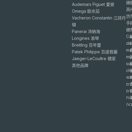
錶
Audemars Piguet 愛彼
高
Omega 歐米茄
仿
Vacheron Constantin 江詩丹
手
頓
錶
Panerai 沛納海
Ca
Longines 浪琴
de
Breitling 百年靈
ma
Patek Philippe 百達翡麗
mu
Jaeger-LeCoultre 積家
su
6
其他品牌
cl
wa
ים
פים
ות
וה